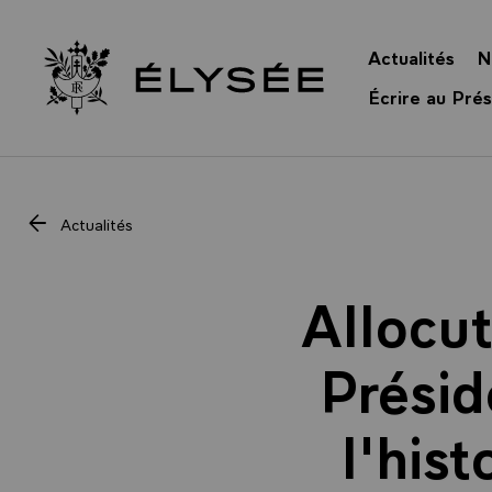
Panneau de gestion des cookies
Actualités
N
Retour à l’accueil Élysée
Écrire au Prés
Actualités
Allocu
Présid
l'hist