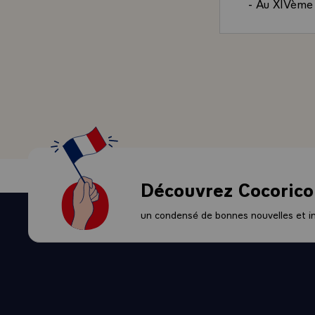
- Au XIVème s
franque, le d
Son cénotaph
- Nos liens 
furent propi
éminentes dan
- Les Rois de
développer l
devenue fran
- Plus tard 
mêmes idéaux.
Découvrez Cocorico
bien des vôt
la vaillante 
un condensé de bonnes nouvelles et ini
- Puis vint 
barbarie pr
- De cette pl
confortent n
de l'Arménie