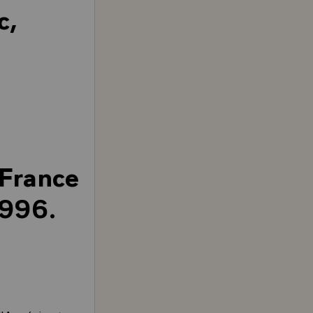
c,
 France
1996.