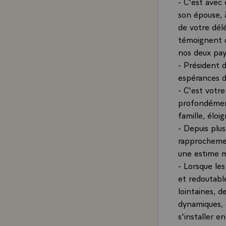
- C'est avec 
son épouse, 
de votre dél
témoignent de
nos deux pay
- Président 
espérances d
- C'est votre
profondément
famille, éloi
- Depuis plu
rapprochemen
une estime m
- Lorsque le
et redoutabl
lointaines, d
dynamiques, 
s'installer en 