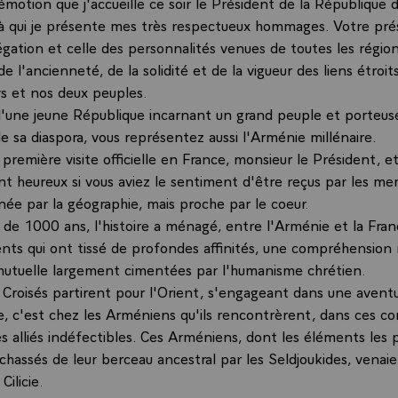
émotion que j'accueille ce soir le Président de la République
à qui je présente mes très respectueux hommages. Votre prés
égation et celle des personnalités venues de toutes les régio
 l'ancienneté, de la solidité et de la vigueur des liens étroit
s et nos deux peuples.
d'une jeune République incarnant un grand peuple et porteus
e sa diaspora, vous représentez aussi l'Arménie millénaire.
 première visite officielle en France, monsieur le Président, et 
 heureux si vous aviez le sentiment d'être reçus par les m
gnée par la géographie, mais proche par le coeur.
s de 1000 ans, l'histoire a ménagé, entre l'Arménie et la Fran
ts qui ont tissé de profondes affinités, une compréhension 
utuelle largement cimentées par l'humanisme chrétien.
s Croisés partirent pour l'Orient, s'engageant dans une avent
e, c'est chez les Arméniens qu'ils rencontrèrent, dans ces c
es alliés indéfectibles. Ces Arméniens, dont les éléments les 
chassés de leur berceau ancestral par les Seldjoukides, venai
Cilicie.