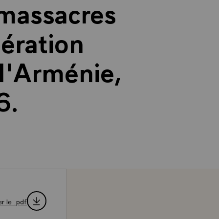
 massacres
ération
 l'Arménie,
6.
r le .pdf