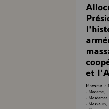
Alloc
Prési
l'his
armén
massa
coopé
et l'
Monsieur le 
- Madame,
- Mesdames,
- Messieurs,