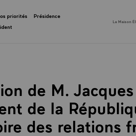
os priorités
Présidence
La Maison É
ident
tion de M. Jacques 
ent de la Républiq
oire des relations 