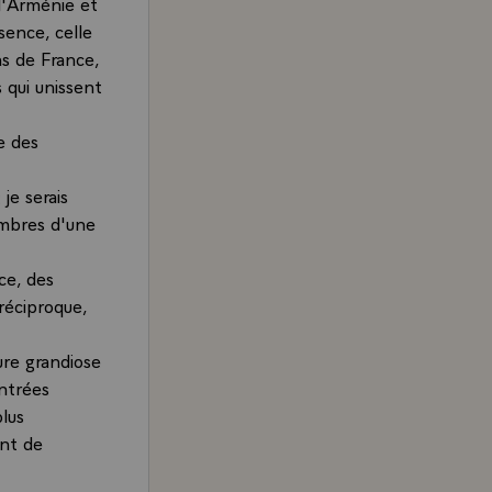
 d'Arménie et
ence, celle
ns de France,
s qui unissent
e des
je serais
embres d'une
ce, des
réciproque,
ure grandiose
ontrées
plus
ent de