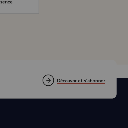
résence
Lusignan.
re ottoman
Président de la République, sur l'histoire des relations 
 positions
chés à
ne est
 en quête des
rmes, quand
. L'Arménie,
Découvrir et s'abonner
temps de la
s qui
 fondement
ns