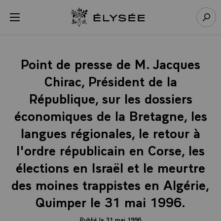
Panneau de gestion des cookies
menu
Retour à l’accueil Élysée
Rech
Point de presse de M. Jacques
Chirac, Président de la
République, sur les dossiers
économiques de la Bretagne, les
langues régionales, le retour à
l'ordre républicain en Corse, les
élections en Israël et le meurtre
des moines trappistes en Algérie,
Quimper le 31 mai 1996.
Publié le 31 mai 1996