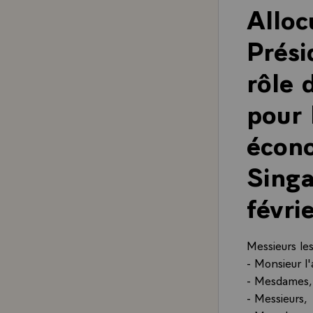
Alloc
Prési
rôle 
pour 
écono
Singa
févri
Messieurs les
- Monsieur l
- Mesdames,
- Messieurs,