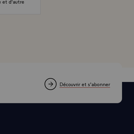
 et d'autre
essionné. Les
s industriels
 Président de la République, sur le rôle des Français inst
ues grandes,
rises
première que
ller à
r que toutes
un soutien
initiatives de
Découvrir et s'abonner
et moyennes
nement, dans
 Japon
aît un taux
r pour les