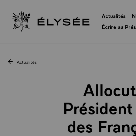
Panneau de gestion des cookies
Actualités
N
Retour à l’accueil Élysée
Écrire au Prés
Actualités
Allocu
Président 
des Franç