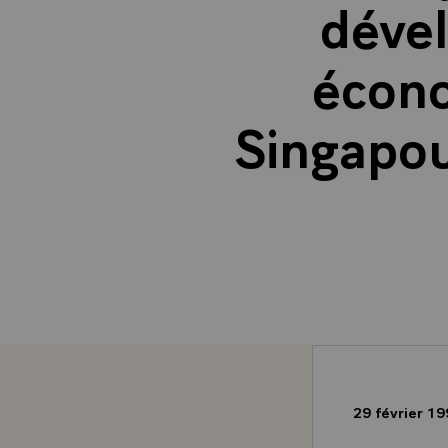
déve
écono
Singapou
29 février 1