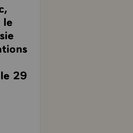
c,
 le
sie
ations
 le 29