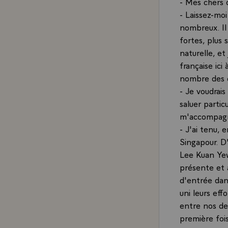
- Mes chers 
- Laissez-moi
nombreux. Il 
fortes, plus 
naturelle, et
française ici
nombre des e
- Je voudrai
saluer partic
m'accompagn
- J'ai tenu, 
Singapour. D'
Lee Kuan Yew
présente et a
d'entrée dan
uni leurs eff
entre nos de
première fois