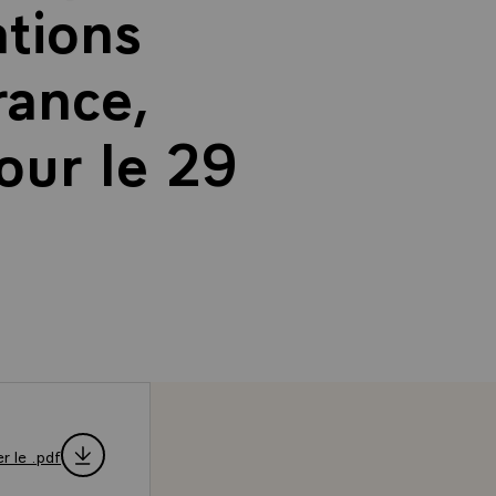
tions
rance,
our le 29
r le .pdf