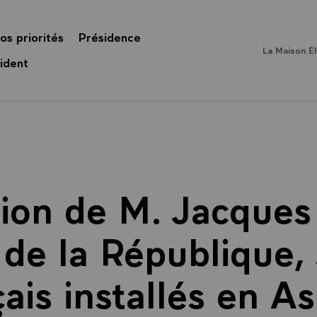
os priorités
Présidence
La Maison É
ident
tion de M. Jacques 
de la République, 
ais installés en As