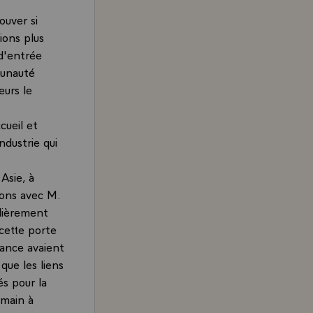
ouver si
ions plus
 d'entrée
mmunauté
eurs le
cueil et
ndustrie qui
Asie, à
ions avec M.
ulièrement
 cette porte
rance avaient
que les liens
és pour la
emain à