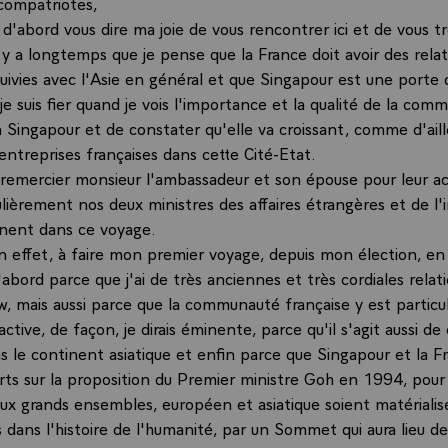
compatriotes,
 d'abord vous dire ma joie de vous rencontrer ici et de vous tr
y a longtemps que je pense que la France doit avoir des relat
suivies avec l'Asie en général et que Singapour est une porte
 je suis fier quand je vois l'importance et la qualité de la co
 à Singapour et de constater qu'elle va croissant, comme d'aill
ntreprises françaises dans cette Cité-Etat.
s remercier monsieur l'ambassadeur et son épouse pour leur ac
ulièrement nos deux ministres des affaires étrangères et de l'i
ent dans ce voyage.
en effet, à faire mon premier voyage, depuis mon élection, en 
abord parce que j'ai de très anciennes et très cordiales relat
, mais aussi parce que la communauté française y est partic
ctive, de façon, je dirais éminente, parce qu'il s'agit aussi de
s le continent asiatique et enfin parce que Singapour et la F
orts sur la proposition du Premier ministre Goh en 1994, pour 
ux grands ensembles, européen et asiatique soient matérialis
 dans l'histoire de l'humanité, par un Sommet qui aura lieu d