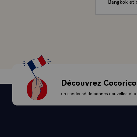
Bangkok et q
part, les dix
J'ai visité c
Présidents T
français, - j
mais ont com
françaises, 
la France cré
accomplir leu
- Je voudrais
les entrepri
Découvrez Cocorico
dynamique par
celles et de
un condensé de bonnes nouvelles et ini
entreprises 
l'ASEAN ou a
On voit bien
naturellement
de développe