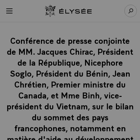
Panneau de gestion des cookies
menu
Retour à l’accueil Élysée
Rech
Conférence de presse conjointe
de MM. Jacques Chirac, Président
de la République, Nicephore
Soglo, Président du Bénin, Jean
Chrétien, Premier ministre du
Canada, et Mme Binh, vice-
président du Vietnam, sur le bilan
du sommet des pays
francophones, notamment en
matière d'aide au développement