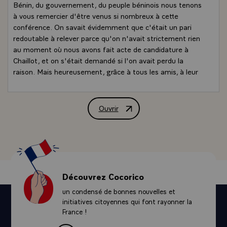
Bénin, du gouvernement, du peuple béninois nous tenons
à vous remercier d'être venus si nombreux à cette
conférence. On savait évidemment que c'était un pari
redoutable à relever parce qu'on n'avait strictement rien
au moment où nous avons fait acte de candidature à
Chaillot, et on s'était demandé si l'on avait perdu la
raison. Mais heureusement, grâce à tous les amis, à leur
indulgence, à leur aide, leur soutien, nous avons tout fait
pour relever le défi. Comme l'a dit l'un des doyens des
chefs d'Etat, nous avons essayé de nous plier en
Ouvrir
Conférence de presse conjointe de MM.
plusieurs morceaux, pour quand même vous permettre de
suivre ce qui se passe dans notre grande famille. Donc à
nouveau je compte sur votre indulgence, pour pardonner
nos faiblesses, nos insuffisances inévitables. Mais vous
avez devant vos yeux, un pays en reconstruction, un pays
qui suit également la voie de la démocratie, et je crois
Découvrez Cocorico
que tous ces éléments font l'originalité et la force de la
un condensé de bonnes nouvelles et
Francophonie.
initiatives citoyennes qui font rayonner la
- Voilà ce que je voulais dire, simplement, en quelque
France !
mots d'introduction, en vous remerciant tous à nouveau