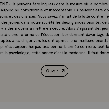
NT.- Ils peuvent être inquiets dans la mesure où le nombre 
ujourd'hui considérable et inacceptable. Ils peuvent être opt
isons et des chances. Vous savez, j'ai fait de la lutte contre l'
n des jeunes dans notre société les deux grandes priorités de 
l y a des moyens à mettre en oeuvre. Alors s'agissant des jeu
essité d'une réforme de l'éducation leur donnant davantage d
aptes à les diriger vers les entreprises, une meilleure orienta
ui n'est aujourd'hui pas très bonne. L'année dernière, tout 
ers la psychologie, cette année c'est la médecine. Il faut don
 connaître à la fois l'intérêt et les débouchés d'une disciplin
illeur accueil en entreprise. En bref, je crois que les Français 
Ouvrir
jourd'hui, les adultes doivent comprendre qu'il y a un vérita
Interview de M. Jacques Chirac, 
tion à l'égard des jeunes. Il faut en tirer toutes les conséque
 Alors, monsieur le Président, on rentrera bien sûr dans le d
ptions et de ces décisions que vous allez prendre. Mais ne p
iner avant de s'intéresser à l'actualité du jour, que cette injus
arfois le pays ne commence pas à l'école ?
NT.- Si, sans aucun doute. Toute la réforme nécessaire doit 