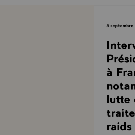
5 septembre
Inter
Prési
à Fra
notam
lutte
trait
raids