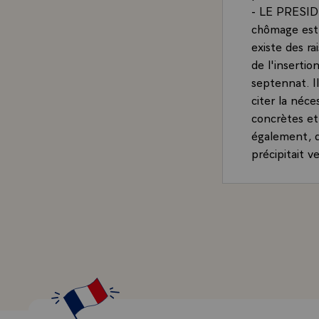
- LE PRESIDE
chômage est a
existe des ra
de l'insertio
septennat. I
citer la néc
concrètes et 
également, q
précipitait v
les moyens de
il faut un me
comprendre au
moral d'inser
- QUESTION.-
toutes ces o
pas pour term
qui frappe p
- LE PRESIDE