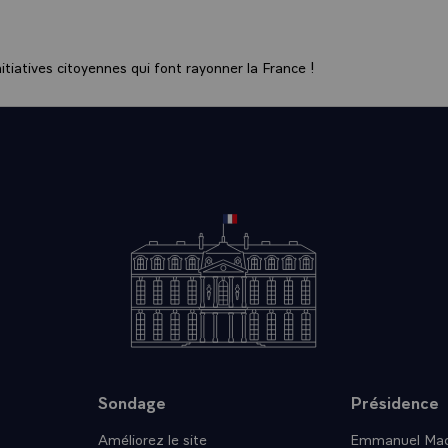
, qui est de rétablir l'égalité des chances à l'école.\
n en parle dans quelques instants. Pour l'instant, on s'inté
aire. Pour engager maintenant notre entretien, nous allons é
tiatives citoyennes qui font rayonner la France !
résident, des idées qui concernent directement les Français :
vous l'évoquiez il y a quelques instants. Alors est-ce que cett
our une mère de famille, tout simplement, lorsqu'elle va ach
son enfant et le remplir ?
T.- Si, sans aucun doute, mais elle ne se limite pas là. S'ag
us aurez observé que le gouvernement a décidé le triplement 
olaire qui va justement dans ce sens. C'est un pas dans la di
lité des chances, mais il y a bien d'autres domaines où les e
x. On doit rétablir cette égalité.
 Alors, lorsque ces enfants ne sont pas égaux, comme vous d
si une nécessité d'adapter l'enseignement ? On a des classes 
e n'est pas la meilleure méthode pour pouvoir remonter vers
nt des difficultés.
Sondage
Présidence
T.- Surtout dans les quartiers difficiles.. Mais, un effort est f
Améliorez le site
Emmanuel Mac
 Vous savez qu'il y aura une baisse du nombre des élèves cette