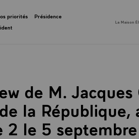
os priorités
Présidence
La Maison É
ident
iew de M. Jacques 
de la République,
e 2 le 5 septembre