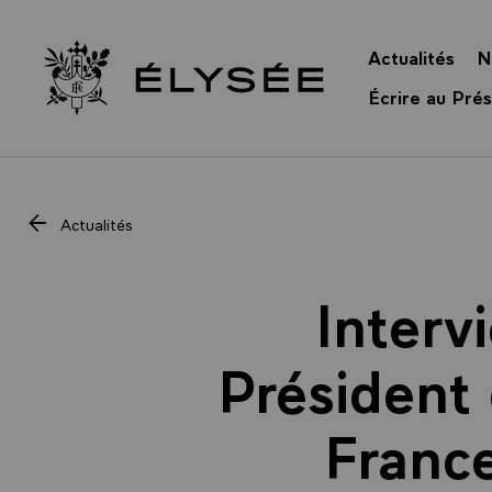
Panneau de gestion des cookies
Actualités
N
Retour à l’accueil Élysée
Écrire au Prés
Actualités
Interv
Président 
Franc