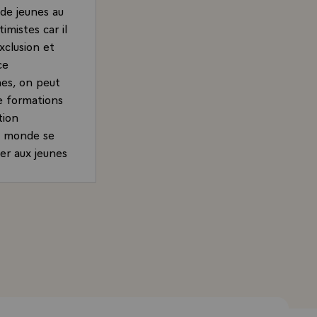
de jeunes au
imistes car il
exclusion et
ce
nes, on peut
e formations
tion
le monde se
ner aux jeunes
e. Puis enfin,
doivent
ble devoir
Président de la République, accordée à France 2 le 5 sept
nces.
étail de
ensez-vous
tice sociale
reposer sur