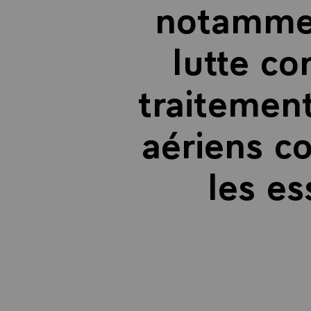
notamment
lutte co
traitement
aériens c
les es