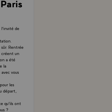
 Paris
l'invité de
tation.
n sûr. Rentrée
i créent un
ton a été
e la
i avec vous
pour les
u départ,
e qu'ils ont
ous ?