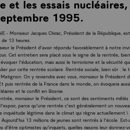
e et les essais nucléaires,
 septembre 1995.
E.- Monsieur Jacques Chirac, Président de la République, est 
n de 13 heures.
sieur le Président d'avoir répondu favorablement à notre invi
ous. Cet entretien sera placé sous le signe de la rentrée, bie
 évoquer l'éducation, mais aussi le terrorisme et la sécurité qu
ulier pur cette rentrée scolaire. Rentrée sociale, bien sûr : le 
 Matignon. On y reviendra avec vous, monsieur le Président d
Et puis rentrée de la France dans le monde, on évoquera auss
cléaires et le conflit en Bosnie.
entrée, monsieur le Président, ce sont des sentiments mêlés 
e l'espoir, parce qu'une rentrée c'est généralement un nouvea
e inquiétude légitime dans le climat qui règne actuellement.\
jourd'hui 13 millions de jeunes sont rentrés à l'école. Est-c
ns d'être optimistes qu'inquiets, quelles raisons leur donnez-v