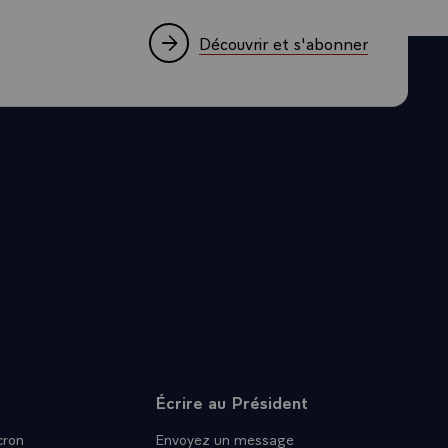
resse à cette
Découvrir et s'abonner
voquer,
 l'égalité
e inégalité ne
eter le
issant du
de la prime
rection d'une
nfants ne
ites, n'y a-
surchargées
 le haut les
Écrire au Président
ait, là aussi,
ron
Envoyez un message
 année. Il