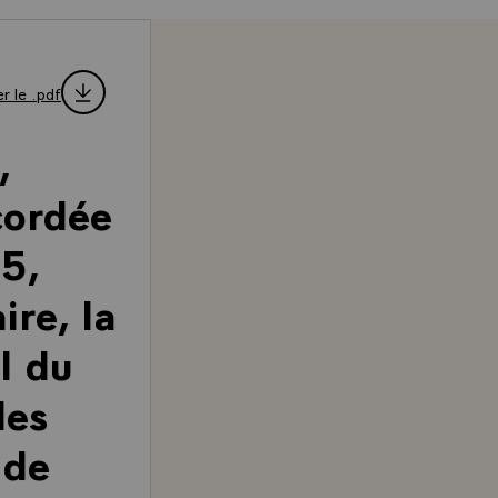
r le .pdf
,
cordée
5,
re, la
el du
les
 de