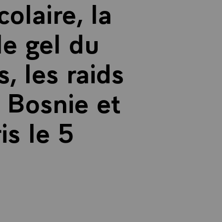
olaire, la
le gel du
, les raids
 Bosnie et
is le 5