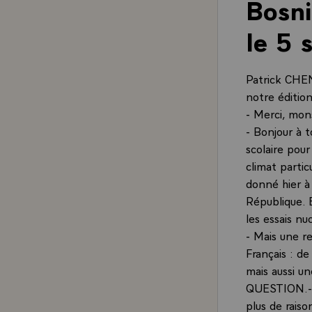
Bosni
le 5
Patrick CHEN
notre éditio
- Merci, mon
- Bonjour à t
scolaire pour
climat partic
donné hier à
République. 
les essais nu
- Mais une r
Français : d
mais aussi un
QUESTION.- Au
plus de raiso