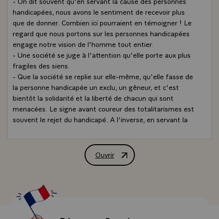
- On dit souvent qu'en servant la cause des personnes
handicapées, nous avons le sentiment de recevoir plus
que de donner. Combien ici pourraient en témoigner ! Le
regard que nous portons sur les personnes handicapées
engage notre vision de l'homme tout entier.
- Une société se juge à l'attention qu'elle porte aux plus
fragiles des siens.
- Que la société se replie sur elle-même, qu'elle fasse de
la personne handicapée un exclu, un gêneur, et c'est
bientôt la solidarité et la liberté de chacun qui sont
menacées. Le signe avant coureur des totalitarismes est
souvent le rejet du handicapé. A l'inverse, en servant la
personne handicapée, en l'intégrant à part entière parmi
nous, nous servons et nous consolidons les valeurs de la
République, qui sont avant tout des valeurs de
Ouvrir
Allocution de M. Jacques Chirac, Présid
fraternité.\
Mais il y a autre chose que les principes. La rencontre
avec ceux qui ne sont pas tout à fait comme les autres
est une aventure individuelle, affective, qui est le secret
de chacun d'entre nous. Depuis que notre association
agit et se développe, c'est une multitude de parcours