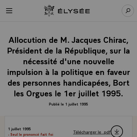
Panneau de gestion des cookies
menu
Retour à l’accueil Élysée
Rech
Allocution de M. Jacques Chirac,
Président de la République, sur la
nécessité d'une nouvelle
impulsion à la politique en faveur
des personnes handicapées, Bort
les Orgues le 1er juillet 1995.
Publié le 1 juillet 1995
1 juillet 1995
Télécharger le .pdf
- Seul le prononcé fait foi