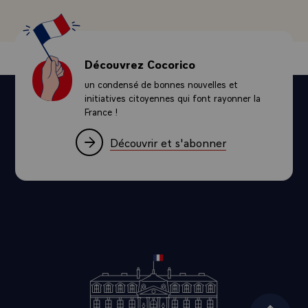
QUESTION.- Les gouvernements et les Eglises du
Pacifique Sud ont manifesté leur condamnation de la
décision de la France de reprendre les essais nucléaires.
Que répondez-vous à l'objection suivante : si ces essais
Découvrez Cocorico
sont tellement inoffensifs et sans danger pourquoi ne pas
un condensé de bonnes nouvelles et
les faire en France ?
initiatives citoyennes qui font rayonner la
- LE PRESIDENT.- J'ai le plus grand respect,
France !
naturellement, à la fois pour les gouvernements de cette
région que j'aime beaucoup et où j'ai beaucoup d'amis,
Découvrir et s'abonner
et bien entendu, le plus grand respect pour les Eglises.
- Alors, sur l'idée de les faire en France, je voudrais vous
indiquer que l'on n'improvise pas des essais. Cela
suppose une organisation technique extrêmement
importante et très longue à mettre en place. Cette
organisation nous l'avons à Mururoa, nous ne l'avons pas
dans la région parisienne. Deuxièmement, je me permets
de vous faire remarquer que nous faisons nos essais en
France, parce que Mururoa et d'ailleurs la Polynésie sont
des territoires français. Alors, dernier point, j'ai indiqué
que nous étions prêts à accepter la présence des