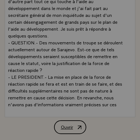
d'autre part tout ce qui touche à l'aide au
développement dans le monde et j'ai fait part au
secrétaire général de mon inquiétude au sujet d'un
certain désengagement de grands pays sur le plan de
l'aide au développement. Je suis prêt à répondre à
quelques questions.
- QUESTION.- Des mouvements de troupe se déroulent
actuellement autour de Sarajevo. Est-ce que de tels
développements seraient susceptibles de remettre en
cause le statut, voire la justification de la force de
réaction rapide ?
- LE PRESIDENT.- La mise en place de la force de
réaction rapide se fera et est en train de se faire, et des
difficultés supplémentaires ne sont pas de nature à
remettre en cause cette décision. En revanche, nous
n'avons pas d'informations vraiment précises sur ces
problèmes, ou plus exactement les informations dont
nous disposons sont contradictoires. Je pense qu'une
initiative offensive de la part des forces bosniaques serait
Ouvrir
Conférence de presse de M. Jacques Chir
une grave erreur et ferait courir à tout le monde les plus
grands dangers.\