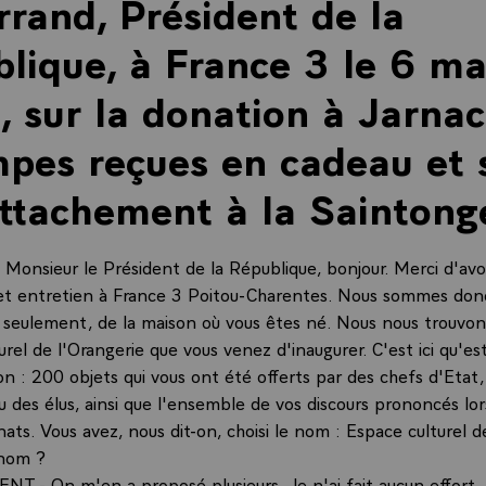
rrand, Président de la
lique, à France 3 le 6 ma
 sur la donation à Jarnac
pes reçues en cadeau et 
ttachement à la Saintong
onsieur le Président de la République, bonjour. Merci d'avo
et entretien à France 3 Poitou-Charentes. Nous sommes donc
 seulement, de la maison où vous êtes né. Nous nous trouvo
urel de l'Orangerie que vous venez d'inaugurer. C'est ici qu'e
on : 200 objets qui vous ont été offerts par des chefs d'Etat,
ou des élus, ainsi que l'ensemble de vos discours prononcés lo
ts. Vous avez, nous dit-on, choisi le nom : Espace culturel de
 nom ?
NT.- On m'en a proposé plusieurs. Je n'ai fait aucun effort