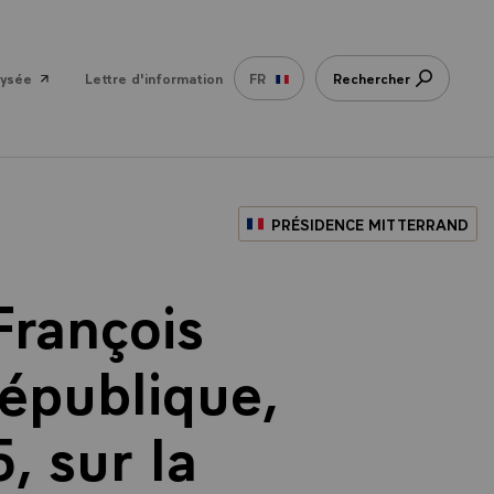
lysée
Lettre d'information
FR
Rechercher
PRÉSIDENCE MITTERRAND
François
République,
, sur la