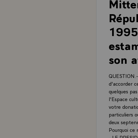
Mitte
Répub
1995,
estam
son a
QUESTION.- M
d'accorder c
quelques pas
l'Espace cult
votre donati
particuliers 
deux septenna
Pourquoi ce
- LE PRESIDE