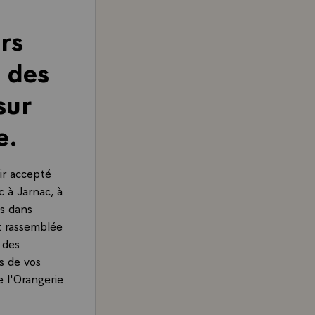
rs
 des
sur
e.
ir accepté
 à Jarnac, à
ns dans
st rassemblée
 des
rs de vos
 l'Orangerie.