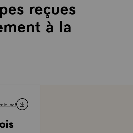
pes reçues
ement à la
r le .pdf
ois