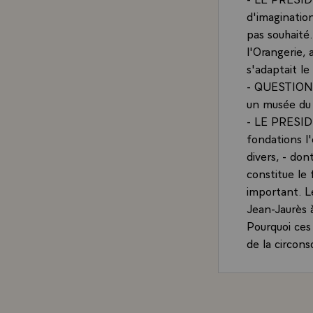
d'imagination
pas souhaité.
l'Orangerie, 
s'adaptait le
- QUESTION.-
un musée du 
- LE PRESIDEN
fondations l
divers, - don
constitue le
important. Le
Jean-Jaurès 
Pourquoi ces 
de la circon
la Nièvre, d
ma vie publiq
habitants d
- Mais je ne 