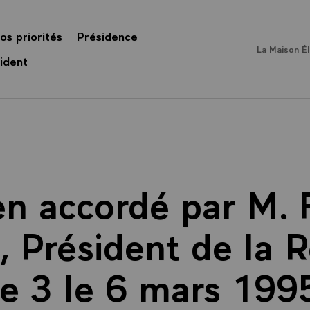
os priorités
Présidence
La Maison É
ident
en accordé par M. 
, Président de la 
e 3 le 6 mars 1995