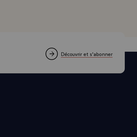
s par le cuir,
es originales
rémenter
e qui
Découvrir et s'abonner
re plus
nac et votre
rter. Je ne
 retrouver
 les
ela est lié
a les