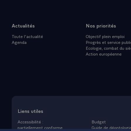
tombeaux de 
les racines 
- QUESTION.-
Vous l'avez 
Actualités
Nos priorités
Plan du site
d'autres resp
Toute l'actualité
Objectif plein emploi
connaissance
Agenda
Progrès et service publi
de gouvernem
Ecologie, combat du siè
saintongeais
Action européenne
- LE PRESIDEN
habitants de
Jarnac. La ma
Latche, c'est
Jarnac. C'est
- QUESTION.-
eu une enfanc
- LE PRESIDE
Liens utiles
celle de mon
Accessibilité :
Budget
- QUESTION.-
partiellement conforme
Guide de déontologi