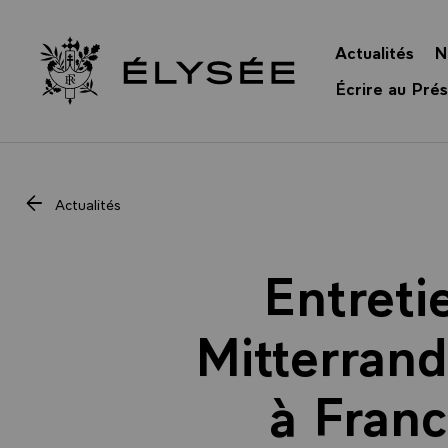
Panneau de gestion des cookies
Actualités
N
Retour à l’accueil Élysée
Écrire au Prés
Actualités
Entreti
Mitterrand
à Franc