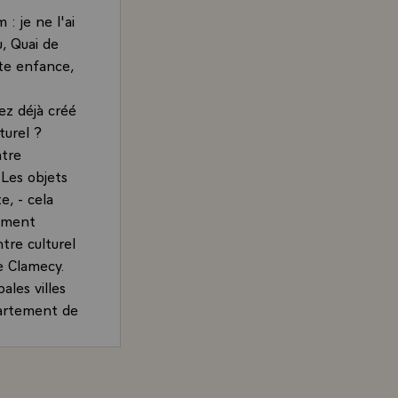
: je ne l'ai
u, Quai de
ite enfance,
ez déjà créé
turel ?
atre
 Les objets
e, - cela
vement
tre culturel
e Clamecy.
ales villes
partement de
 donc toute
d des
s Mitterrand, Président de la République, à France 3 le 
très attaché.