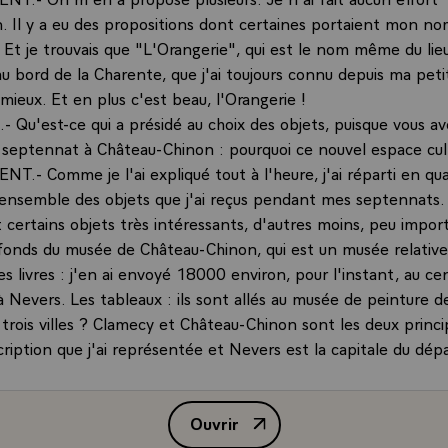
. Il y a eu des propositions dont certaines portaient mon nom 
 Et je trouvais que "L'Orangerie", qui est le nom même du lie
au bord de la Charente, que j'ai toujours connu depuis ma pet
 mieux. Et en plus c'est beau, l'Orangerie !
 Qu'est-ce qui a présidé au choix des objets, puisque vous av
septennat à Château-Chinon : pourquoi ce nouvel espace cul
T.- Comme je l'ai expliqué tout à l'heure, j'ai réparti en qu
'ensemble des objets que j'ai reçus pendant mes septennats.
t certains objets très intéressants, d'autres moins, peu import
 fonds du musée de Château-Chinon, qui est un musée relati
s livres : j'en ai envoyé 18000 environ, pour l'instant, au cen
à Nevers. Les tableaux : ils sont allés au musée de peinture d
trois villes ? Clamecy et Château-Chinon sont les deux princip
scription que j'ai représentée et Nevers est la capitale du dé
épartement dont j'ai été l'élu pendant trente-cinq ans. C'est
ue qui se trouve là et j'ai voulu marquer ma gratitude à l'égar
Ouvrir
e ce département.
Entretien accordé par M. Françoi
pouvais pas oublier mon département d'origine, auquel je suis 