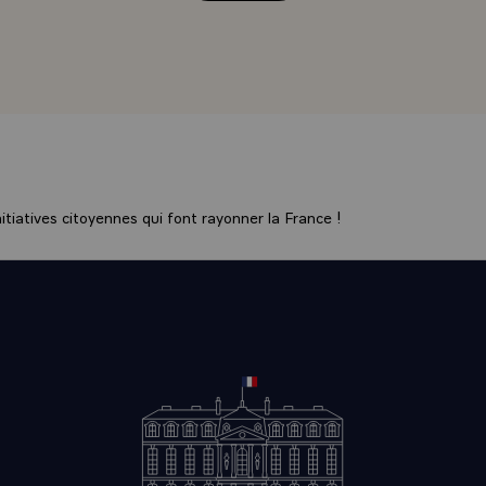
 à part les estampes £ c'est-à-dire toutes les images imprimée
ou par la pierre et qui représentent un certain nombre d'oeuvr
s. J'y ai ajouté une quarantaine de sculptures, de façon à ag
 Et vous léguez également vos discours à Jarnac.
NT.- Ces discours sont à la disposition de tout le monde.
 C'est très symbolique, parce que les discours c'est un peu c
crypter votre personnalité. Est-ce une façon pour vous d'êt
tiatives citoyennes qui font rayonner la France !
s des vôtres, d'inviter les historiens à faire le lien entre Jar
é ?
T.- Je crois que c'est un lien évident : donc il faut s'y repo
xpliquer à moi-même ce que je suis et ce que je ressens sans
'a formé ici, en Charente : les images d'abord, les sensations,
les souvenirs de famille et puis l'environnement amical. Tout c
e de moi.\
ous avez dit : "Je n'ai jamais vraiment quitté Jarnac".
T.- C'est vrai, jamais vraiment. Il y a toujours la maison, il y 