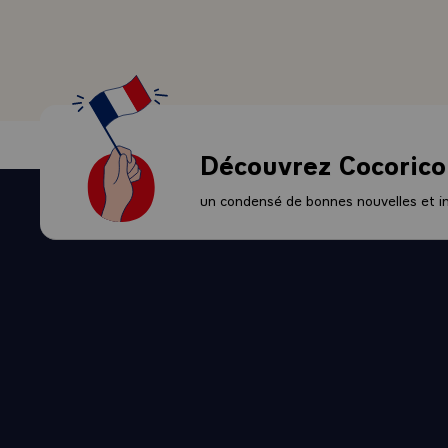
J'ai donc mis
par le bois, 
intéressante
l'exposition.
- QUESTION.-
- LE PRESIDE
Découvrez Cocorico
- QUESTION.-
permet de dé
un condensé de bonnes nouvelles et ini
présent auprè
part de vérit
- LE PRESIDEN
peux pas m'e
tout ce qui m
impressions, 
et fait parti
QUESTION.- V
- LE PRESiDEN