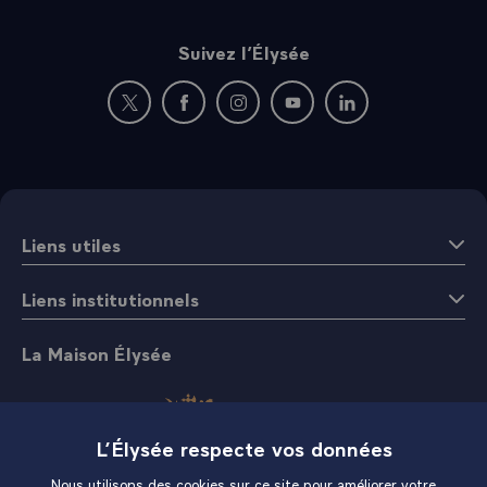
Suivez l’Élysée
Nouvelle fenêtre : rejoignez-nous sur Twitter
Nouvelle fenêtre : rejoignez-nous sur Fac
Nouvelle fenêtre : rejoignez-nous 
Nouvelle fenêtre : rejoigne
Nouvelle fenêtre : 
Liens utiles
Liens institutionnels
La Maison Élysée
L’Élysée respecte vos données
Nous utilisons des cookies sur ce site pour améliorer votre