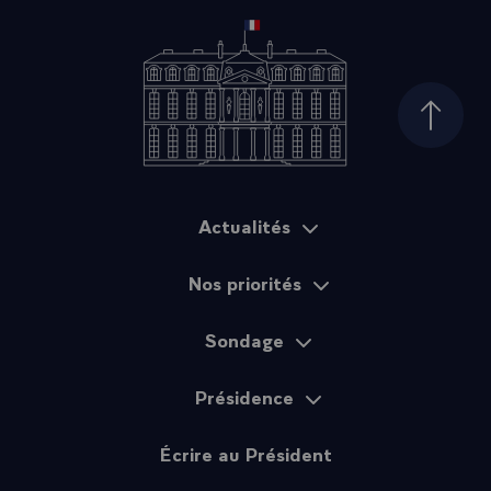
Haut d
Actualités
Plan du site
Nos priorités
Sondage
Présidence
Écrire au Président