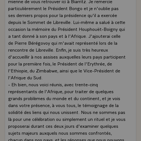
mienne de vous retrouver ici à Biarritz. Je remercie
particulièrement le Président Bongo et je n'oublie pas
ses derniers propos pour la présidence qu'il a exercée
depuis le Sommet de Libreville. Lui-même a salué à cette
occasion la mémoire du Président Houphouët-Boigny qui
a tant donné à son pays et à l'Afrique. J'ajouterai celle
de Pierre Bérégovoy qui m'avait représenté lors de la
rencontre de Libreville. Enfin, je suis très heureux
d'accueillir à nos assises auxquelles leurs pays participent
pour la première fois, le Président de l'Erythrée, de
l'Ethiopie, du Zimbabwe, ainsi que le Vice-Président de
l'Afrique du Sud.
- Eh bien, nous voici réunis, avec trente-cinq
représentants de l'Afrique, pour traiter de quelques
grands problèmes du monde et du continent, et je vois
dans votre présence, à vous tous, le témoignage de la
solidité des liens qui nous unissent. Nous ne sommes pas
là pour une célébration ou simplement un rituel et je vous
proposerai durant ces deux jours d'examiner quelques
sujets majeurs auxquels nous sommes confrontés,
chacun dans nos pays, et les réponses que nous pouvons