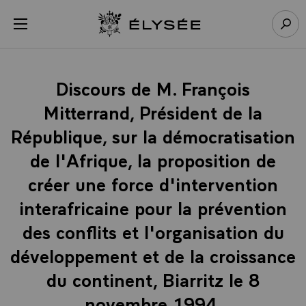
Panneau de gestion des cookies
menu
Retour à l’accueil Élysée
Rech
Discours de M. François
Mitterrand, Président de la
République, sur la démocratisation
de l'Afrique, la proposition de
créer une force d'intervention
interafricaine pour la prévention
des conflits et l'organisation du
développement et de la croissance
du continent, Biarritz le 8
novembre 1994.