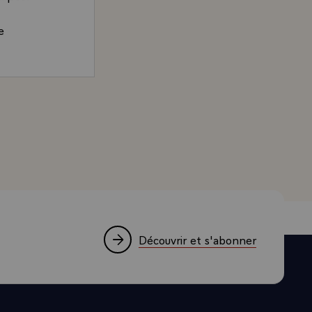
e
d, Président de la République, adressé au président israë
Découvrir et s'abonner