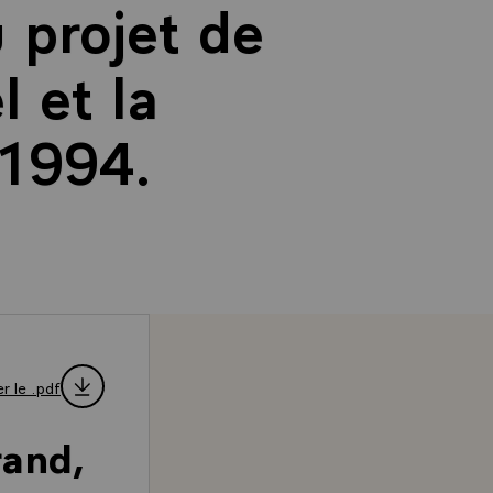
u projet de
l et la
 1994.
r le .pdf
rand,