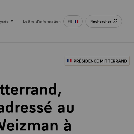
lysée
Lettre d'information
FR
Rechercher
PRÉSIDENCE MITTERRAND
tterrand,
 adressé au
 Weizman à