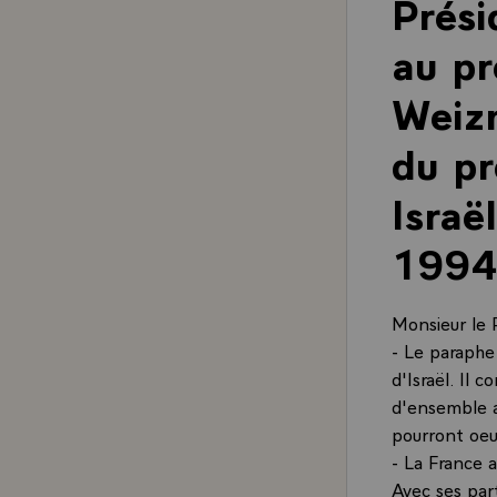
Prési
au pr
Weizm
du pr
Israë
1994
Monsieur le 
- Le paraphe 
d'Israël. Il 
d'ensemble au
pourront oeu
- La France a
Avec ses par