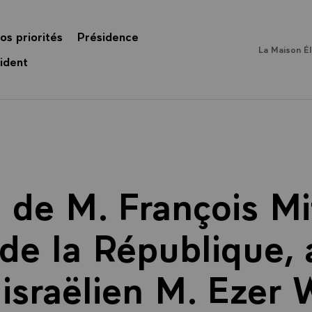
os priorités
Présidence
La Maison É
ident
de M. François Mi
de la République,
 israëlien M. Ezer