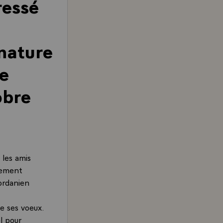
ressé
nature
re
obre
 les amis
glement
jordanien
de ses voeux.
l pour