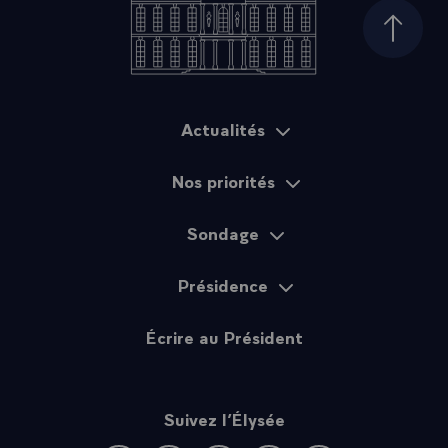
Haut d
Actualités
Plan du site
Nos priorités
Sondage
Présidence
Écrire au Président
Suivez l’Élysée