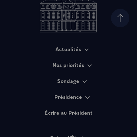
Haut d
Actualités
Plan du site
Nos priorités
Sondage
Présidence
Écrire au Président