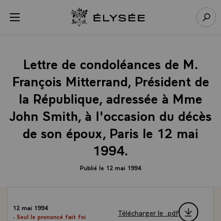
Panneau de gestion des cookies
menu
Retour à l’accueil Élysée
Rech
Lettre de condoléances de M.
François Mitterrand, Président de
la République, adressée à Mme
John Smith, à l'occasion du décès
de son époux, Paris le 12 mai
1994.
Publié le 12 mai 1994
12 mai 1994
Télécharger le .pdf
- Seul le prononcé fait foi