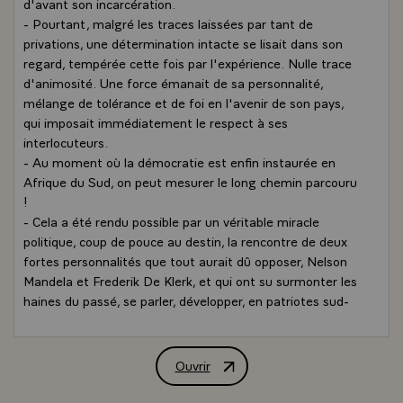
d'avant son incarcération.
- Pourtant, malgré les traces laissées par tant de
privations, une détermination intacte se lisait dans son
regard, tempérée cette fois par l'expérience. Nulle trace
d'animosité. Une force émanait de sa personnalité,
mélange de tolérance et de foi en l'avenir de son pays,
qui imposait immédiatement le respect à ses
interlocuteurs.
- Au moment où la démocratie est enfin instaurée en
Afrique du Sud, on peut mesurer le long chemin parcouru
!
- Cela a été rendu possible par un véritable miracle
politique, coup de pouce au destin, la rencontre de deux
fortes personnalités que tout aurait dû opposer, Nelson
Mandela et Frederik De Klerk, et qui ont su surmonter les
haines du passé, se parler, développer, en patriotes sud-
africains, une vision commune de l'avenir. C'est ce qui
m'était apparu lorsque, reçus à ma table à l'Elysée le 3
février 1992, ils avaient partagé pour la première fois un
Ouvrir
Article de M. François Mitterrand, Pré
déjeuner en commun. Déjà auparavant, en juin 1990 et
juillet 1992, Roland Dumas avait reçu Nelson Mandela à