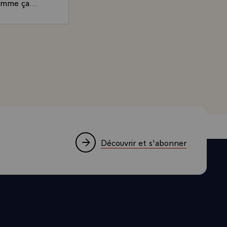
omme ça...
illeuses ?
rand, Président de la République, accordée au magazine 
rme féminin
er ministre
rais choisi
n'aurait pas
Découvrir et s'abonner
 rares.
chante