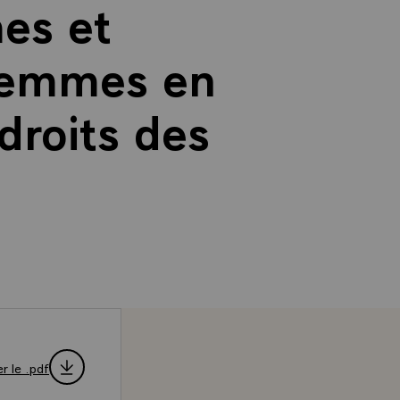
es et
 femmes en
droits des
r le .pdf