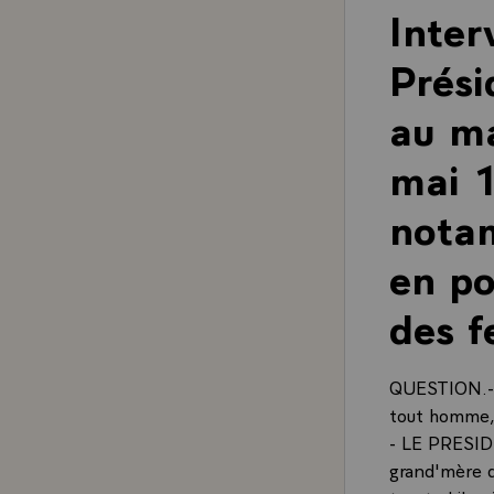
Inter
Prési
au ma
mai 1
nota
en po
des 
QUESTION.- 
tout homme, c
- LE PRESIDE
grand'mère qu