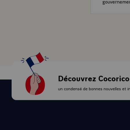
gouvernement
- QUESTION.-
- LE PRESIDE
- QUESTION.
- LE PRESIDE
- QUESTION.-
?
- LE PRESID
- QUESTION.
si elle n'avai
- LE PRESIDEN
Découvrez Cocorico
Edith Cresson
été un inconv
un condensé de bonnes nouvelles et ini
- QUESTION.-
- LE PRESIDE
- QUESTION.-
- LE PRESID
engagée cont