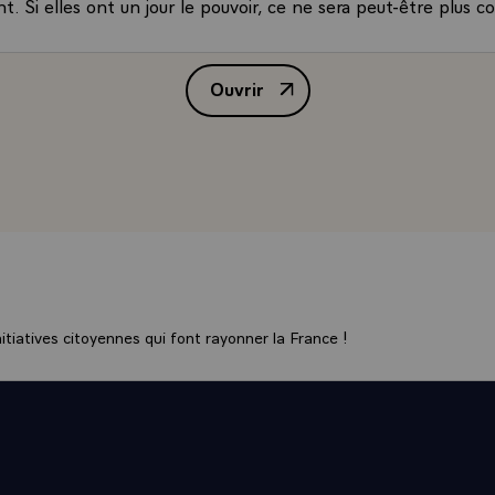
. Si elles ont un jour le pouvoir, ce ne sera peut-être plus c
 Elles seront moins tenaces, moins courageuses, moins trava
NT.- Elles feront travailler les hommes !
Ouvrir
- Vous croyez ?
Interview de M. François Mitter
NT.- Ce n'est pas pour "Marie-Claire" cette réflexion là !
 N'appréciez-vous pas aussi les femmes à cause de leur cha
ENT.- Assurément.
- Par exemple, auriez-vous choisi Mme Cresson comme Premi
t pas été jolie ?
T.- Certes, la beauté est un atout, qu'elle possède, mais j'au
, même si elle avait été, comme vous dites, moins jolie. Cela 
énient. J'avais confiance en elle pour d'autres qualités, assez
tiatives citoyennes qui font rayonner la France !
 Que pensez-vous de la manière dont elle a été traitée ?
NT.- Très injuste.
 Est-ce, à votre avis, parce qu'elle était une femme ?
ENT.- Cela a compté dans la campagne systématique et mé
re elle.