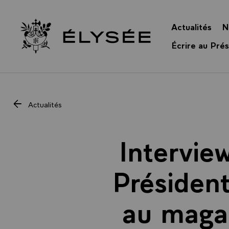
Panneau de gestion des cookies
Actualités
N
Retour à l’accueil Élysée
Écrire au Prés
Actualités
Intervie
Président
au magaz