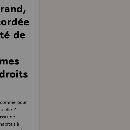
rrand,
cordée
té de
mmes
droits
, comme pour
c elle ?
ussi une
habitais à