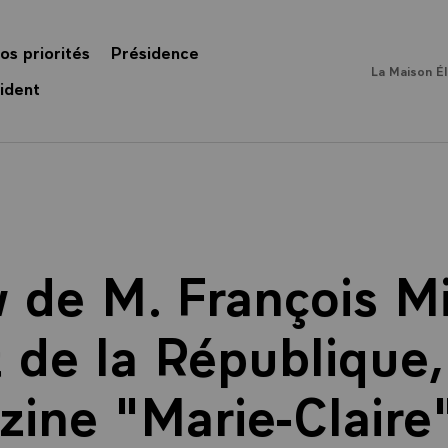
os priorités
Présidence
La Maison É
ident
w de M. François Mi
 de la République
ine "Marie-Claire