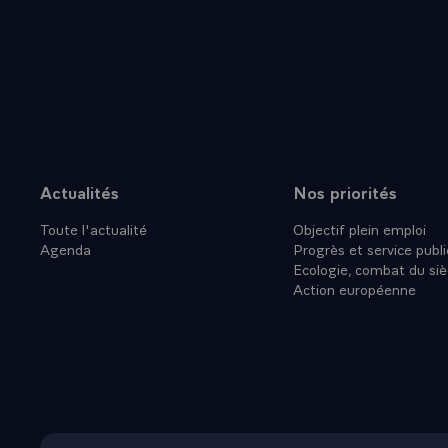
- QUESTION.-
- LE PRESID
- QUESTION.
- LE PRESID
- QUESTION.-
sans doute p
- LE PRESID
ministre de l
Actualités
Nos priorités
Plan du site
ouverte. Quel
Toute l'actualité
Objectif plein emploi
courant. Il 
Agenda
Progrès et service publi
dommage.\
Ecologie, combat du siè
QUESTION.- O
Action européenne
vous voyez ai
- LE PRESIDE
femmes : "Qu
être un peu 
âge, à cette 
- QUESTION.-