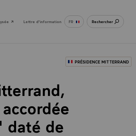
lysée
Lettre d'information
FR
Rechercher
PRÉSIDENCE MITTERRAND
tterrand,
, accordée
" daté de