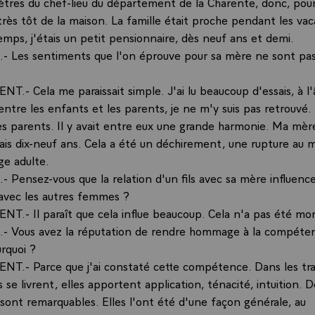
ètres du chef-lieu du département de la Charente, donc, pou
r très tôt de la maison. La famille était proche pendant les va
emps, j'étais un petit pensionnaire, dès neuf ans et demi.
- Les sentiments que l'on éprouve pour sa mère ne sont pa
T.- Cela me paraissait simple. J'ai lu beaucoup d'essais, à l'
entre les enfants et les parents, je ne m'y suis pas retrouvé. 
 parents. Il y avait entre eux une grande harmonie. Ma mèr
avais dix-neuf ans. Cela a été un déchirement, une rupture au
'âge adulte.
 Pensez-vous que la relation d'un fils avec sa mère influence 
s avec les autres femmes ?
NT.- Il paraît que cela influe beaucoup. Cela n'a pas été mo
- Vous avez la réputation de rendre hommage à la compéte
rquoi ?
NT.- Parce que j'ai constaté cette compétence. Dans les tr
s se livrent, elles apportent application, ténacité, intuition. 
 sont remarquables. Elles l'ont été d'une façon générale, au