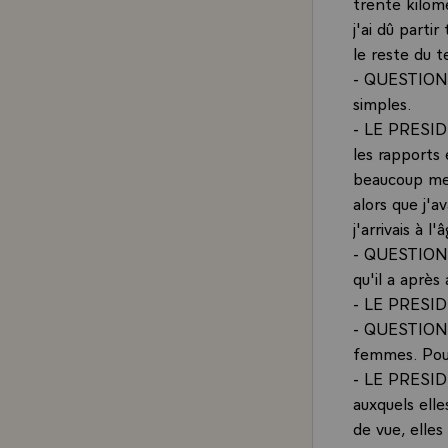
trente kilom
j'ai dû parti
le reste du t
- QUESTION.
simples.
- LE PRESIDEN
les rapports 
beaucoup mes
alors que j'
j'arrivais à l
- QUESTION.-
qu'il a aprè
- LE PRESIDE
- QUESTION.
femmes. Pou
- LE PRESIDE
auxquels elle
de vue, elles