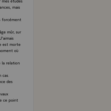
r mes études
cances, mais
s forcément
âge mûr, sur
J'aimais
e est morte
 moment où
la relation
n cas.
nce des
avaux
De ce point