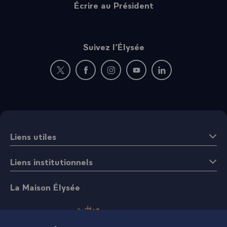
Écrire au Président
Suivez l’Élysée
Nouvelle fenêtre : rejoignez-nous sur Twitter
Nouvelle fenêtre : rejoignez-nous sur Fac
Nouvelle fenêtre : rejoignez-nous 
Nouvelle fenêtre : rejoigne
Nouvelle fenêtre : 
Liens utiles
Liens institutionnels
La Maison Élysée