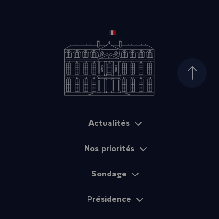
Haut d
Actualités
Plan du site
Nos priorités
Sondage
Présidence