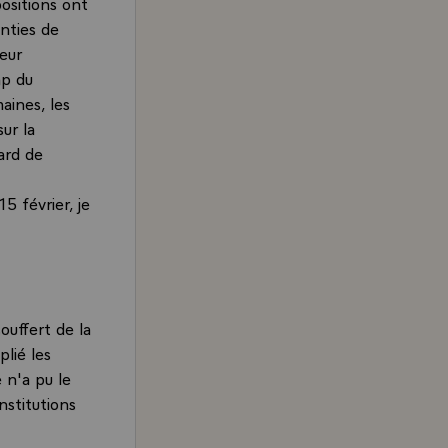
ositions ont
anties de
eur
mp du
aines, les
ur la
gard de
5 février, je
ouffert de la
lié les
e n'a pu le
nstitutions