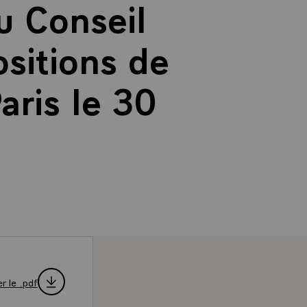
u Conseil
ositions de
aris le 30
r le .pdf