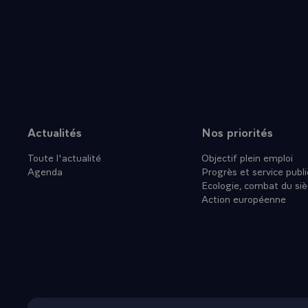
mandat présid
renouvelleme
trop. M. Pom
renouvelable 
jusqu'au vote
personnalité
elles suggèr
durée plus l
Actualités
Nos priorités
Plan du site
ou d'un conse
Toute l'actualité
Objectif plein emploi
raison de l'a
Agenda
Progrès et service publi
majorité parl
Ecologie, combat du siè
américain. J'
Action européenne
grandes forma
durée désirab
Le référend
- Je souhaite
démocratie, 
engagent l'av