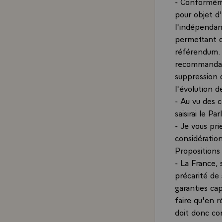
- Conforméme
pour objet d'
l'indépendan
permettant d
référendum. 
recommandatio
suppression d
l'évolution d
- Au vu des c
saisirai le P
- Je vous pri
considération
Propositions
- La France,
précarité de
garanties cap
faire qu'en r
doit donc cor