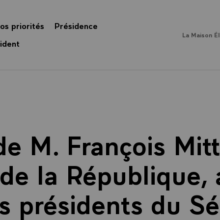
os priorités
Présidence
La Maison É
ident
de M. François Mit
 de la République, 
s présidents du Sé