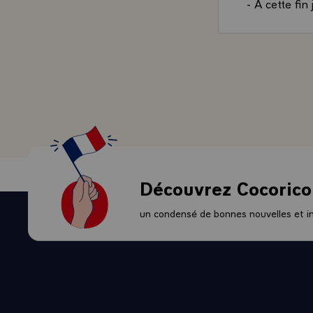
- A cette fin
du gouverne
- Le Préside
- On ne revie
dans nos moe
y est plus q
entraînent ce
respectifs d
la nation et 
traitent de c
- A cet égard,
Découvrez Cocorico
doit pas y a
propres à la 
un condensé de bonnes nouvelles et ini
Président de 
s'agit des gr
étrangères. 
du Parlement
- Le débat d'