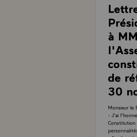
Lettr
Prési
à MM.
l'Ass
const
de ré
30 n
Monsieur le 
- J'ai l'honn
Constitution
personnalités