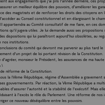
nt aux engagements que j'ai pris l'année dernière, ces prop
assurer un meilleur équilibre des pouvoirs, d'améliorer les gar
ce des magistrats et de renforcer les droits des citoyens en l
'accéder au Conseil constitutionnel et en élargissant le cha
Il appartiendra au Comité consultatif de me faire, en ces dom
ns qu'il jugera utiles. Je lui demande aussi ses propositions s
es dispositions qui lui paraîtront aujourd'hui obsolètes, au re
e nos institutions.
onclusions du comité qui devront me parvenir au plus tard le 1
arlement d'un projet de loi portant révision de la Constitution.
e d'agréer, monsieur le Président, les assurances de ma haute
.\
 de réforme de la Constitution.
 sous la IVème République, régime d'Assemblée a gravement s
 ses gouvernements. Par réaction, la Vème République a multip
ables d'assurer l'autorité et la stabilité de l'exécutif. Mais ell
éduisant à l'excès le rôle du Parlement. Une réforme de nos i
riger ce nouveau déséquilibre entre les pouvoirs.