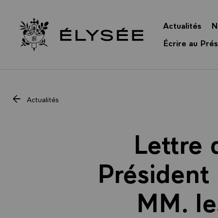
Panneau de gestion des cookies
Actualités
N
Retour à l’accueil Élysée
Écrire au Prés
Actualités
Lettre 
Président
MM. le