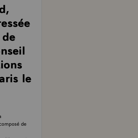
d,
ressée
 de
nseil
tions
aris le
a
f composé de