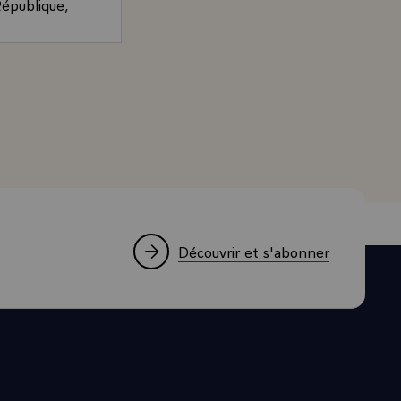
République,
e est entrée
, Président de la République, adressée à MM. les préside
ar référendum
nnel de 1958
ait aux rôles
olitique de
cles qui
s, qu'il ne
tances
Découvrir et s'abonner
ans doute le
rs qu'il
 les affaires
le contrôle
 la durée du