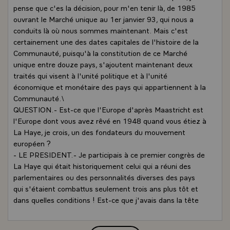
pense que c'es la décision, pour m'en tenir là, de 1985
ouvrant le Marché unique au 1er janvier 93, qui nous a
conduits là où nous sommes maintenant. Mais c'est
certainement une des dates capitales de l'histoire de la
Communauté, puisqu'à la constitution de ce Marché
unique entre douze pays, s'ajoutent maintenant deux
traités qui visent à l'unité politique et à l'unité
économique et monétaire des pays qui appartiennent à la
Communauté.\
QUESTION.- Est-ce que l'Europe d'après Maastricht est
l'Europe dont vous avez rêvé en 1948 quand vous étiez à
La Haye, je crois, un des fondateurs du mouvement
européen ?
- LE PRESIDENT.- Je participais à ce premier congrès de
La Haye qui était historiquement celui qui a réuni des
parlementaires ou des personnalités diverses des pays
qui s'étaient combattus seulement trois ans plus tôt et
dans quelles conditions ! Est-ce que j'avais dans la tête
un plan suffisamment clair pour décider déjà le parcours
qui a été accompli ? Non. Mais je pense que nous nous