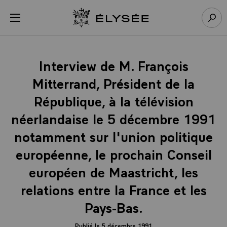
Panneau de gestion des cookies
menu
Retour à l’accueil Élysée
Rech
Interview de M. François
Mitterrand, Président de la
République, à la télévision
néerlandaise le 5 décembre 1991
notamment sur l'union politique
européenne, le prochain Conseil
européen de Maastricht, les
relations entre la France et les
Pays-Bas.
Publié le 5 décembre 1991