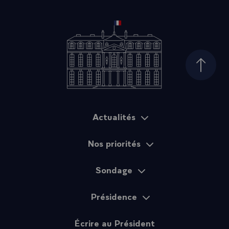
Haut d
Actualités
Plan du site
Nos priorités
Sondage
Présidence
Écrire au Président