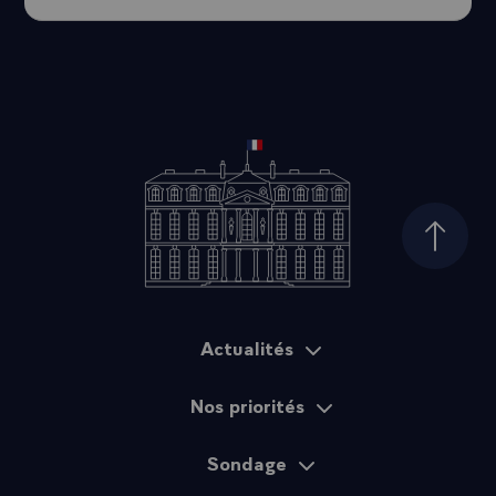
Haut d
Actualités
Plan du site
Nos priorités
Sondage