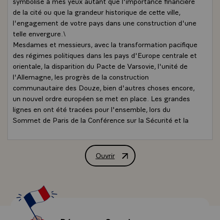
symbolise à mes yeux autant que l'importance financière
de la cité ou que la grandeur historique de cette ville,
l'engagement de votre pays dans une construction d'une
telle envergure.\
Mesdames et messieurs, avec la transformation pacifique
des régimes politiques dans les pays d'Europe centrale et
orientale, la disparition du Pacte de Varsovie, l'unité de
l'Allemagne, les progrès de la construction
communautaire des Douze, bien d'autres choses encore,
un nouvel ordre européen se met en place. Les grandes
lignes en ont été tracées pour l'ensemble, lors du
Sommet de Paris de la Conférence sur la Sécurité et la
Coopération en Europe. C'était en novembre dernier. Il
était assez émouvant et même surprenant de voir là
trente-quatre pays rassemblés, toute l'Europe
Ouvrir
Discours de M. François Mitterrand, Pré
pratiquement, plus les Etats-Unis et le Canada, cette
sorte de serment des anciens adversaires dépassant
leurs antagonismes et décidant d'entrer délibérément
dans une période nouvelle. Aux continents divisés de
l'après-guerre succédait une Europe unie : peut-on dire
par les aspirations communes de ses citoyens, on le