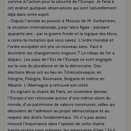
comme à l'action pour la sécurité de l'Europe. Je ferai à
cet endroit quelques observations qui sont naturellement
déjà dans votre esprit.
- Depuis l'arrivée au pouvoir à Moscou de M. Gorbatchev,
la situation internationale, jusqu'alors figée - pendant
quarante ans - par la guerre froide et la logique des blocs,
a connu la mutation que vous savez. L'ordre mondial et
l'ordre européen ont pris un nouveau sens. Faut-il
énumérer les changements majeurs ? Le rideau de fer a
disparu. Les pays de l'Est de l'Europe se sont engagés
sur la voie du pluralisme et de la démocratie. Des
élections libres ont eu lieu en Tchécoslovaquie, en
Hongrie, Pologne, Roumanie, Bulgarie et même en
Albanie. L'Allemagne a retrouvé son unité.
- En signant la charte de Paris, en novembre dernier,
l'Europe s'est retrouvée autour d'une même vision du
monde, d'un patrimoine de valeurs communes, celles qui
découlent de l'adhésion au projet démocratique et au
respect des droits fondamentaux. On n'a pas assez
mesuré l'importance dans l'opinion de cette charte.
trente-quatre pays présents, les adversaires d'hier ! Et il