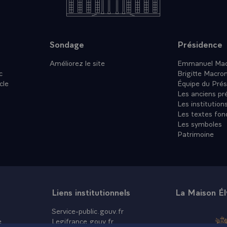
u nom de la France, le témoignage de notre confiance et de n
ublique !
ce !\
Sondage
Présidence
Améliorez le site
Emmanuel Mac
c
Brigitte Macro
cle
Équipe du Prés
Les anciens pr
Les institution
Les textes fon
Les symboles
Patrimoine
Liens institutionnels
La Maison É
Service-public.gouv.fr
e
Legifrance.gouv.fr