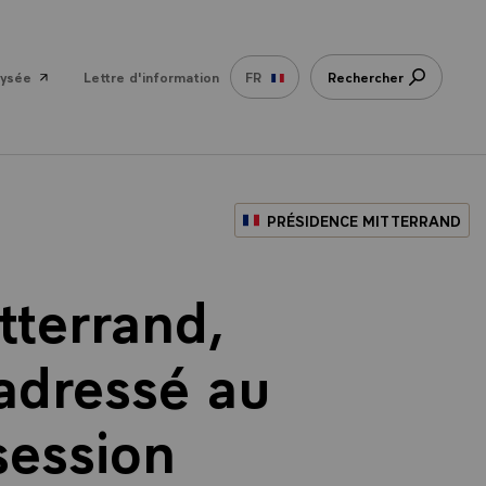
lysée
Lettre d'information
FR
Rechercher
PRÉSIDENCE MITTERRAND
tterrand,
 adressé au
session