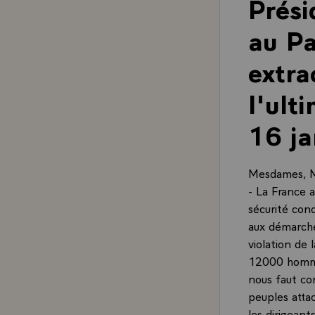
Prési
au Pa
extra
l'ult
16 ja
Mesdames, M
- La France 
sécurité cond
aux démarches
violation de 
12000 hommes
nous faut co
peuples attac
les dirigeants