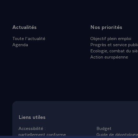
j'adresse, a
affection.
- Vive la Rép
- Vive la Fran
Actualités
Nos priorités
Plan du site
Toute l'actualité
Objectif plein emploi
Agenda
Progrès et service publi
Ecologie, combat du siè
Action européenne
Liens utiles
Accessibilité :
Budget
partiellement conforme
Guide de déontologi