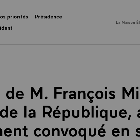
os priorités
Présidence
La Maison É
ident
de M. François Mi
de la République,
ent convoqué en 