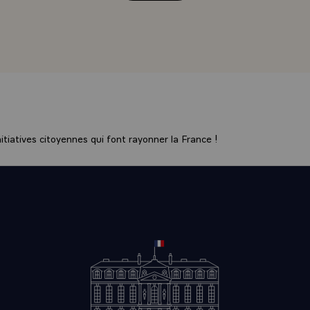
s qui sont les siens et se déclare solidaire du camp du droit co
l'agression et du fait accompli.
ù pour la première fois dans l'histoire des nations s'offre la 
e un ordre mondial fondé sur la loi commune du droit des peu
x-mêmes, il paraitrait inconcevable qu'elle s'abstint d'apport
rs. Le peuple Français, qui en connait le prix, hait la guerre. M
 faiblesse pour ceux que Jean Jaurès appelait les "fauteurs de
est pas l'ennemie de l'Irak. Malheureusement, pas un signe 
tiatives citoyennes qui font rayonner la France !
ont permis d'espérer que l'on s'y soumettrait aux exigences d
ommunauté internationale n'a pas toujours su ou voulu respect
ipes, en particulier dans cette région du monde. Je suis de ce
t en refusant d'y trouver un alibi à l'inaction. Quoi qu'il en so
e lutter pour que les mêmes principes prévalent partout et n
s.
Messieurs, je ne doute pas que le Parlement de la Républiqu
nité profonde de la Nation dans cette épreuve.
ts, ainsi qu'à leurs familles qui vont en supporter l'essentiel d