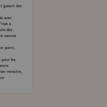
t garant des
is avec
'Irak à
ploi des
en oeuvre
ce point,
s pour les
sions
ier ministre,
eux
, pour
en ce sens.
 le Conseil
d, Président de la République, adressé au Parlement convo
ang, le rôle