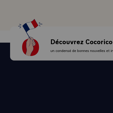
et les devoir
politique de 
- Au moment o
de construir
disposer d'eu
et son concou
Découvrez Cocorico
en lui aucune
La France n'
un condensé de bonnes nouvelles et ini
de Bagdad n'
Certes, la C
propres princ
déplorent tou
continuera d
circonstance
- Mesdames, 
exprimer l'u
- A nos solda