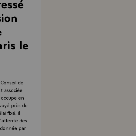
ressé
sion
e
ris le
 Conseil de
st associée
l occupe en
nvoyé près de
 fixé, il
'attente des
é donnée par