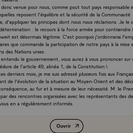
t donc venue pour nous, comme pout tout pays responsable e
squelles reposent l'équilibre et la sécurité de la Communauté
e, d'appliquer les principes dont nous nous réclamons. Je le d
détermination : le recours à la force armée pour contraindre l
weit est désormais légitime. C'est pourquoi j'ordonnerai l'em
aires que commande la participation de notre pays à la mise 
ns des Nations unies.
r entendu le gouvernement, vous aurez à vous prononcer sur 
édure de l'article 49, alinéa 1, de la Constitution.\
es derniers mois, je me suis adressé plusieurs fois aux Françai
ant de l'évolution de la situation au Moyen-Orient et des déci
conséquence, au fur et à mesure de leur nécessité. M. le Prem
 par des rencontres organisées avec les représentants des d
ous en a régulièrement informés.
autement que la France n'a rien négligé, et ceci jusqu'au bout
églement pacifique de la crise. Elle a multiplié les initiatives 
Ouvrir
uit pas d'autres objectifs que ceux définis, avec précision, par
Message de M. François Mitterran
t, d'abord, la libération du Koweit. Ce faisant, elle assume le r