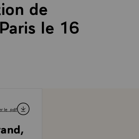
tion de
Paris le 16
r le .pdf
rand,