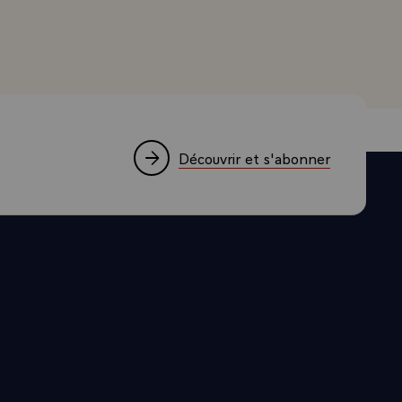
ntre la
possibilité
ples à
er son aide
ais il n'y a
 conflits".\
Découvrir et s'abonner
pas un mot
u droit.
er ses
ux qui le
it, la France
on au gré des
e saura
e la charge,