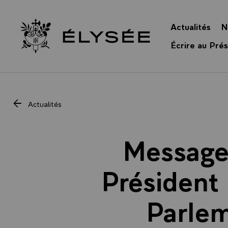
Panneau de gestion des cookies
Actualités
N
Retour à l’accueil Élysée
Écrire au Prés
Actualités
Message 
Président 
Parlem