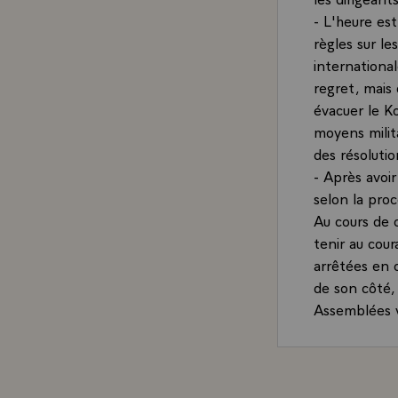
- L'heure es
règles sur le
international
regret, mais 
évacuer le Ko
moyens milit
des résolutio
- Après avoi
selon la proc
Au cours de c
tenir au cour
arrêtées en 
de son côté,
Assemblées v
- J'affirme h
parvenir au r
Elle ne pours
de sécurité e