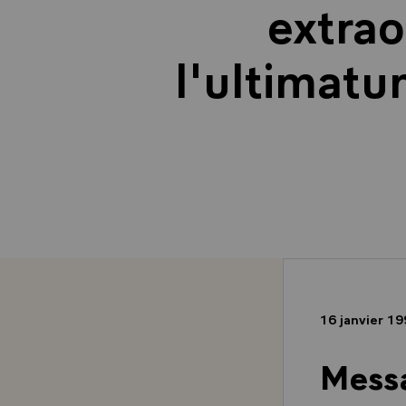
extrao
l'ultimatu
16 janvier 1
Messa