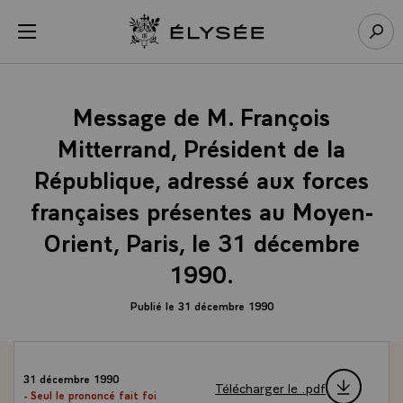
Panneau de gestion des cookies
menu
Retour à l’accueil Élysée
Rech
Message de M. François
Mitterrand, Président de la
République, adressé aux forces
françaises présentes au Moyen-
Orient, Paris, le 31 décembre
1990.
Publié le 31 décembre 1990
31 décembre 1990
Télécharger le .pdf
- Seul le prononcé fait foi