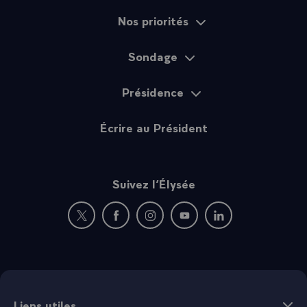
Nos priorités
Sondage
Présidence
Écrire au Président
Suivez l’Élysée
Nouvelle fenêtre : rejoignez-nous sur Twitter
Nouvelle fenêtre : rejoignez-nous sur Fac
Nouvelle fenêtre : rejoignez-nous 
Nouvelle fenêtre : rejoigne
Nouvelle fenêtre : 
Liens utiles