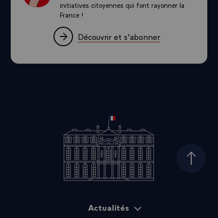
initiatives citoyennes qui font rayonner la
France !
Découvrir et s'abonner
Haut d
Actualités
Plan du site