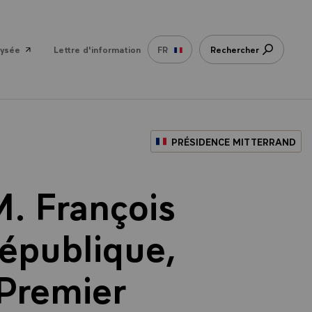
lysée
Lettre d'information
FR
Rechercher
PRÉSIDENCE MITTERRAND
M. François
République,
 Premier