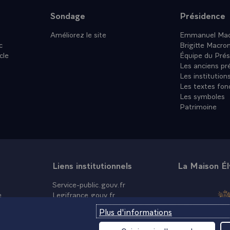
Sondage
Présidence
Améliorez le site
Emmanuel Mac
c
Brigitte Macro
cle
Équipe du Prés
Les anciens pr
Les institution
Les textes fon
Les symboles
Patrimoine
Liens institutionnels
La Maison É
Service-public.gouv.fr
e
Legifrance.gouv.fr
Info.gouv.fr
Plus d'informations
Data.gouv.fr
France.fr