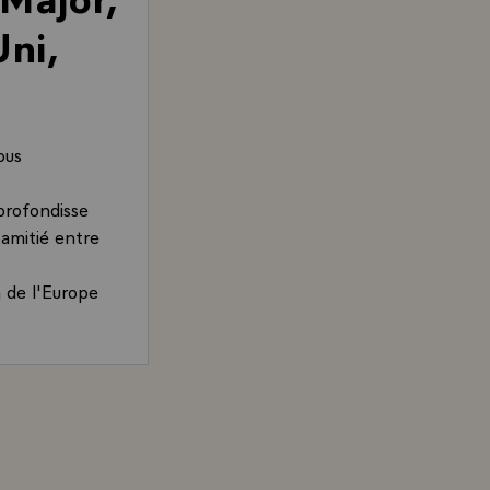
ni,
ous
profondisse
 amitié entre
 de l'Europe
François Mitterrand, Président de la République, adressé