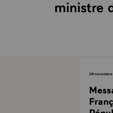
ministre 
28 novembre
Messa
Franç
Répub