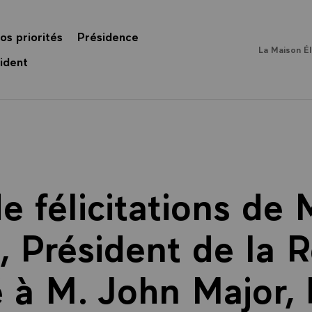
os priorités
Présidence
La Maison É
ident
 félicitations de 
, Président de la 
 à M. John Major,