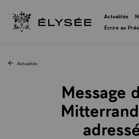
Panneau de gestion des cookies
Actualités
N
Retour à l’accueil Élysée
Écrire au Prés
Actualités
Message de
Mitterrand
adressé