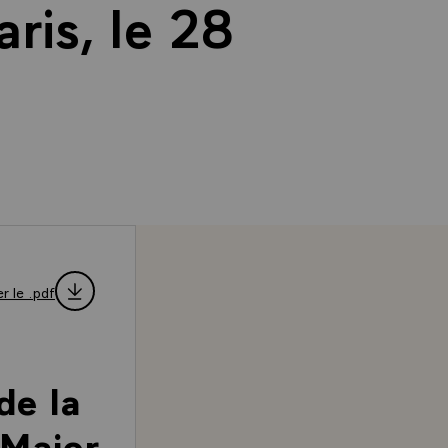
ris, le 28
r le .pdf
de la
Major,