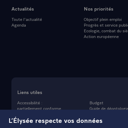
Actualités
Nos priorités
Plan du site
Toute l'actualité
Objectif plein emploi
Agenda
Progrès et service publi
Ecologie, combat du siè
Action européenne
Liens utiles
Accessibilité :
Budget
partiellement conforme
Guide de déontologi
Données personnelles
Nous rejoindre
L’Élysée respecte vos données
Mentions légales
Plan du site
Gestion des cookies