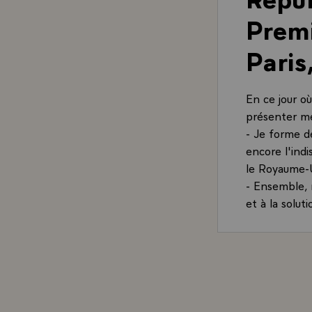
Premi
Paris
En ce jour o
présenter me
- Je forme d
encore l'ind
le Royaume-U
- Ensemble, 
et à la solu