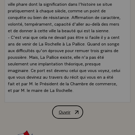
ville phare dont la signification dans l'histoire se situe
pratiquement à chaque siècle, comme un point de
conquête ou bien de résistance. Affirmation de caractère,
volonté, tempérament, capacité d'aller au-delà des mers
et de donner à cette ville la beauté qui est la sienne.
- C'est vrai que cela ne devait pas être si facile il y a cent
ans de venir de La Rochelle à La Pallice. Quand on songe
aux difficultés qu'on éprouve pour remuer trois grains de
poussière. Mais, La Pallice existe, elle n'a pas été
seulement une implantation théorique, presque
imaginaire. Ce port est devenu celui que vous voyez, celui
que vous devinez au travers du récit qui vous en a été
fait et par M. le Président de la Chambre de commerce,
et par M. le maire de La Rochelle.
- Ce n'est pas pour rien, si j'ai pu bénéficier pendant
plusieurs années de la présence et des conseils de Michel
Crépeau dans les conseils du gouvernement. C'était avec
Ouvrir
Allocution de M. François Mitterrand, P
des hommes de cette trempe, de cet enthousiasme que
vous venez encore de constater, moi, je n'en revenais
pas, je me disais mais les années ont passé, on se tasse,