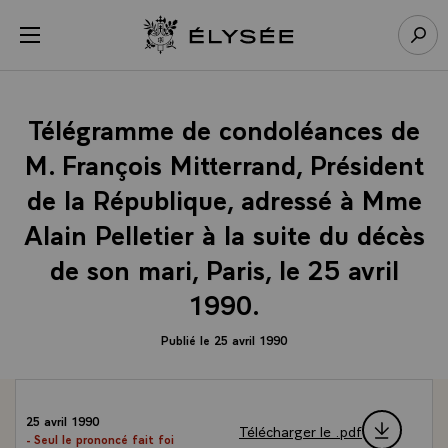
Panneau de gestion des cookies
menu
Retour à l’accueil Élysée
Rech
Télégramme de condoléances de
M. François Mitterrand, Président
de la République, adressé à Mme
Alain Pelletier à la suite du décès
de son mari, Paris, le 25 avril
1990.
Publié le 25 avril 1990
25 avril 1990
Télécharger le .pdf
- Seul le prononcé fait foi