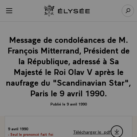
Panneau de gestion des cookies
menu
Retour à l’accueil Élysée
Rech
Message de condoléances de M.
François Mitterrand, Président de
la République, adressé à Sa
Majesté le Roi Olav V après le
naufrage du "Scandinavian Star",
Paris le 9 avril 1990.
Publié le 9 avril 1990
9 avril 1990
Télécharger le .pdf
- Seul le prononcé fait foi