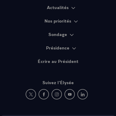
Actualités
Plan du site
Nos priorités
Sondage
Présidence
Écrire au Président
Suivez l’Élysée
Nouvelle fenêtre : rejoignez-nous sur Twitter
Nouvelle fenêtre : rejoignez-nous sur Fac
Nouvelle fenêtre : rejoignez-nous 
Nouvelle fenêtre : rejoigne
Nouvelle fenêtre : 