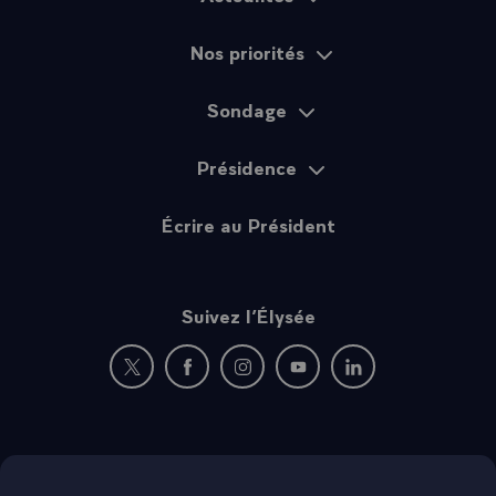
Nos priorités
Sondage
Présidence
Écrire au Président
Suivez l’Élysée
Nouvelle fenêtre : rejoignez-nous sur Twitter
Nouvelle fenêtre : rejoignez-nous sur Fac
Nouvelle fenêtre : rejoignez-nous 
Nouvelle fenêtre : rejoigne
Nouvelle fenêtre : 