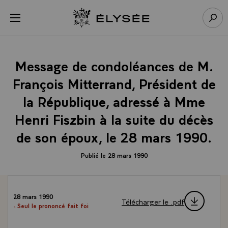
Panneau de gestion des cookies
menu
Retour à l’accueil Élysée
Rech
Message de condoléances de M.
François Mitterrand, Président de
la République, adressé à Mme
Henri Fiszbin à la suite du décès
de son époux, le 28 mars 1990.
Publié le 28 mars 1990
28 mars 1990
Télécharger le .pdf
- Seul le prononcé fait foi