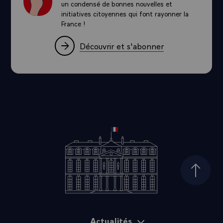
un condensé de bonnes nouvelles et
initiatives citoyennes qui font rayonner la
France !
Découvrir et s'abonner
Haut d
Actualités
Plan du site