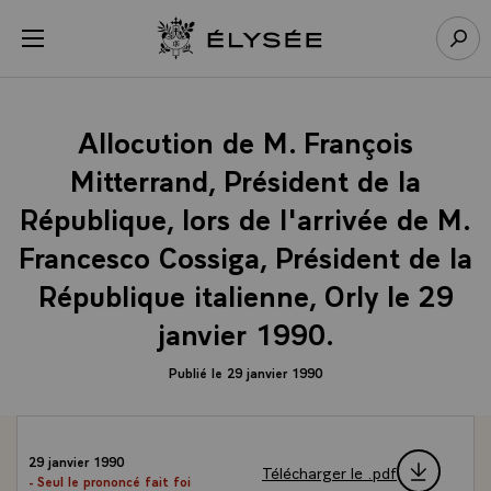
Panneau de gestion des cookies
menu
Retour à l’accueil Élysée
Rech
Allocution de M. François
Mitterrand, Président de la
République, lors de l'arrivée de M.
Francesco Cossiga, Président de la
République italienne, Orly le 29
janvier 1990.
Publié le 29 janvier 1990
29 janvier 1990
Télécharger le .pdf
- Seul le prononcé fait foi