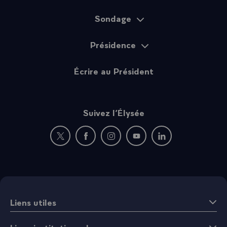
Sondage
Présidence
Écrire au Président
Suivez l’Élysée
Nouvelle fenêtre : rejoignez-nous sur Twitter
Nouvelle fenêtre : rejoignez-nous sur Fac
Nouvelle fenêtre : rejoignez-nous 
Nouvelle fenêtre : rejoigne
Nouvelle fenêtre : 
Liens utiles