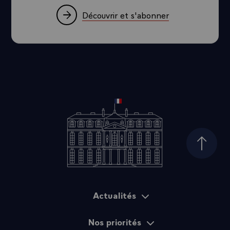
Découvrir et s'abonner
Haut d
Actualités
Plan du site
Nos priorités