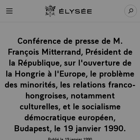
Panneau de gestion des cookies
menu
Retour à l’accueil Élysée
Rech
Conférence de presse de M.
François Mitterrand, Président de
la République, sur l'ouverture de
la Hongrie à l'Europe, le problème
des minorités, les relations franco-
hongroises, notamment
culturelles, et le socialisme
démocratique européen,
Budapest, le 19 janvier 1990.
Publié le 19 janvier 1990