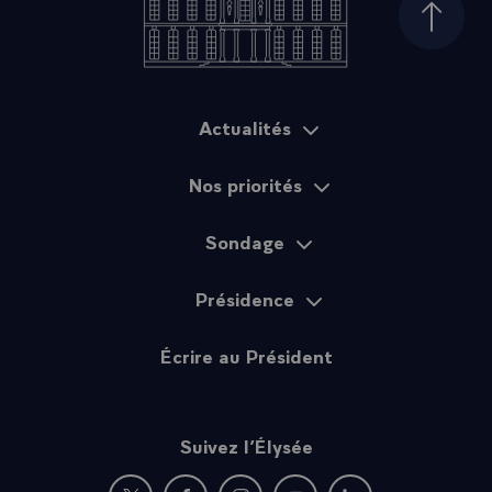
Haut d
Actualités
Plan du site
Nos priorités
Sondage
Présidence
Écrire au Président
Suivez l’Élysée