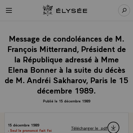
Panneau de gestion des cookies
menu
Retour à l’accueil Élysée
Rech
Message de condoléances de M.
François Mitterrand, Président de
la République adressé à Mme
Elena Bonner à la suite du décès
de M. Andréi Sakharov, Paris le 15
décembre 1989.
Publié le 15 décembre 1989
15 décembre 1989
Télécharger le .pdf
- Seul le prononcé fait foi