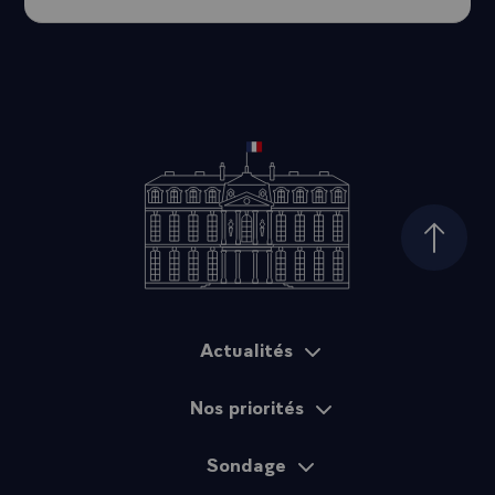
Haut d
Actualités
Plan du site
Nos priorités
Sondage