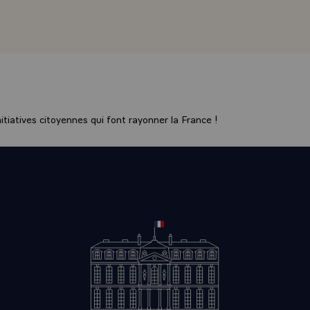
de cette libération des changes. Nous souhaitons aussi trouve
lutte contre toutes les formes délictueuses d'agissements fisc
e nous est pas apparu comme un pays désireux de protéger 
demande qu'il soit tenu compte de sa situation particulière, 
pris. Sur ce terrain il demande, au moins, de ne pas avoir un t
 désavantageux par rapport aux places financières, non seule
 la Communauté mais intérieures à la Communauté, il s'agit de
tiatives citoyennes qui font rayonner la France !
 de tel ou tel pays de la Communauté. Je vous passerai tous le
n autres que ceux-ci : notre conversation a surtout porté sur l
s entendions faire. Un premier principe, c'est que les invest
er un caractère national. Chaque pays reste maître de l'enqu
ent de rechercher tout ce qui est d'ordre délictueux - c'est pou
erme, une présomption délictueuse par la voie judiciaire -. 
unement obstacle et nous non plus. Si donc on réunit ces deu
diciaires ou poursuites judiciaires sur des faits qui apparaiss
 matière fiscale et si l'investigation reste nationale, ce qui e
cela fait partie de nos moeurs habituelles, même à l'intérieur
je crois que l'on pourrait s'approcher d'une solution à ce p