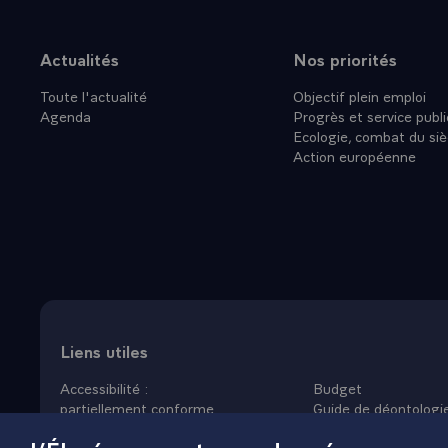
- Mais nous 
ou trois, qui
Actualités
Nos priorités
Plan du site
lorsque nous
Toute l'actualité
Objectif plein emploi
ministres von
Agenda
Progrès et service publi
aurez donc u
Ecologie, combat du siè
en tant que 
Action européenne
fond avec le
aujourd'hui.\
QUESTION.- M
concluantes. 
concluants ?
- LE PRESIDEN
important. Il
décembre. Ma
Liens utiles
convergent. 
Accessibilité :
Budget
- Mais nous 
partiellement conforme
Guide de déontologi
sommes a pri
Données personnelles
Nous rejoindre
Mentions légales
Plan du site