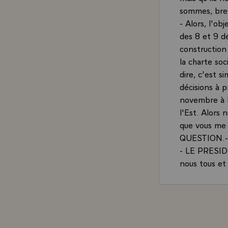
sommes, bref
- Alors, l'ob
des 8 et 9 dé
construction
la charte soc
dire, c'est s
décisions à 
novembre à P
l'Est. Alors
que vous me p
QUESTION.- (
- LE PRESIDE
nous tous et
Présidence, 
changes au 1e
fait déjà su
problème de 
restait pas m