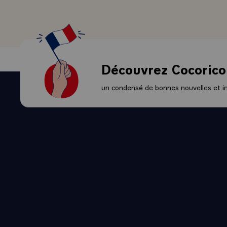
à l'occasion 
d'enrayer la 
Luxembourg n
Mais ce pays 
qu'il a entre
Découvrez Cocorico
inférieur ou
extérieures à
un condensé de bonnes nouvelles et ini
particuliers
d'appréciatio
de ce que nou
doivent gard
part il convi
employé ce t
n'y fait auc
d'enquêtes ju
délictueux en
des choses - 
Communauté, 