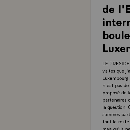
de l'
inter
boule
Luxe
LE PRESIDENT
visites que j
Luxembourg u
n'est pas de 
proposé de l
partenaires 
la question.
sommes parte
tout le rest
mais qu'ils n