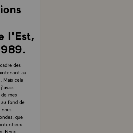
tions
 l'Est,
1989.
 cadre des
maintenant au
. Mais cela
j'avais
s de mes
n au fond de
e nous
condes, que
contentieux
le. Nous