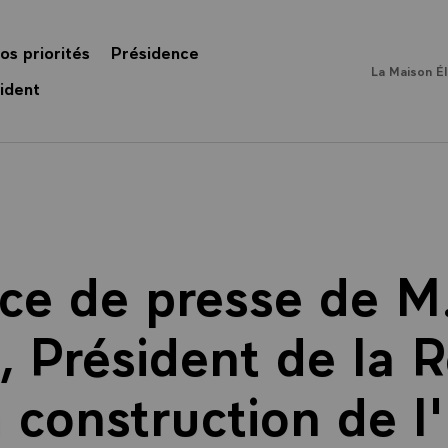
os priorités
Présidence
La Maison É
ident
ce de presse de M.
, Président de la 
a construction de l