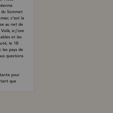
péenne.
ion du Sommet
mier, c'est la
ise au net de
oilà, si j'ose
ables et les
uté, le 18
c les pays de
aux questions
rtante pour
 tant que
ération des
nous avons en
 pas un
ois Mitterrand, Président de la République, sur la cons
 il n'en
e créent pas