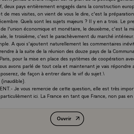
, deux pays entièrement engagés dans la construction euro
jet de mes visites, on vient de vous le dire, c'est la préparat
cembre. Quels sont les sujets majeurs ? Il y en a trois. Le pre
 de l'union économique et monétaire, le deuxième, c'est la m
iale, le troisième, c'est le parachèvement du marché intérieur. V
imple. A quoi s'ajoutent naturellement les commentaires inévit
prendre à la suite de la réunion des douze pays de la Communa
aris, pour la mise en place des systèmes de coopération ave
 nous avons parlé de tout cela et maintenant je vais répondre 
oserez, de façon à entrer dans le vif du sujet.\
inaudible).
NT.- Je vous remercie de cette question, elle est très impo
 particulièment ici. La France en tant que France, non pas en
aurait souhaité une harmonisation fiscale accompagnant la lib
r juillet 1990. Mais, à vrai dire, notre situation est bonne, 
Ouvrir
pprimé l'essentiel du contrôle des changes. Cela ne nous pose
Conférence de presse de M. Franç
principe et ne nous pose même plus de problèmes pratiques,
oins logique de tenter de veiller à ce que des inégalités ne s