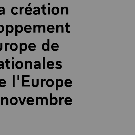
a création
loppement
urope de
nationales
e l'Europe
2 novembre