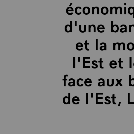
économiqu
d'une ba
et la m
l'Est et 
face aux 
de l'Est,