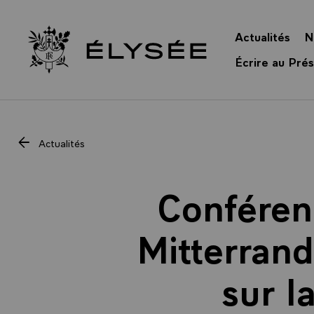
Panneau de gestion des cookies
Actualités
N
Retour à l’accueil Élysée
Écrire au Prés
Actualités
Conféren
Mitterrand
sur l