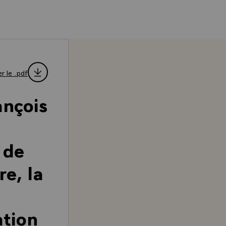
r le .pdf
ançois
 de
e, la
ation