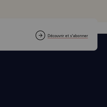
r une façon
aux. Le
la fraude.
des efforts
raitement
ment
Découvrir et s'abonner
 territoires
s éléments
a définition
igations
ête. D'autre
rquoi j'ai
Le Luxembourg
x notions
ent comme
st la moindre
 de la
roblème.