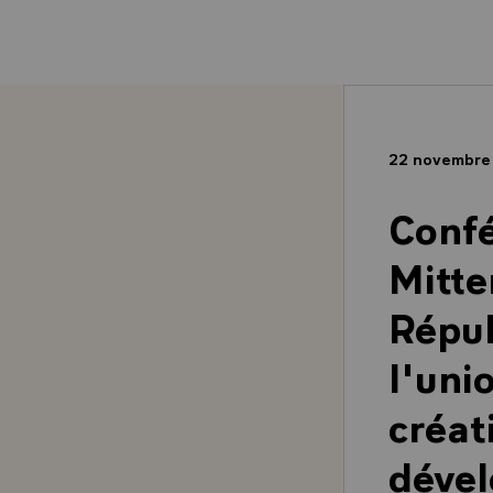
22 novembre
Confé
Mitte
Répub
l'uni
créat
dével