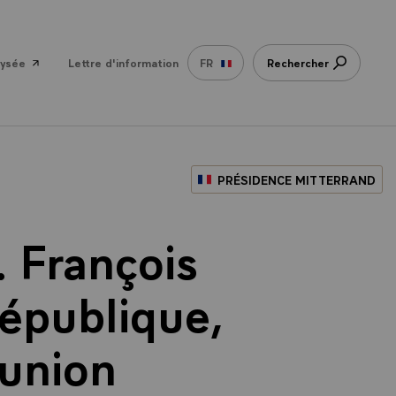
lysée
Lettre d'information
FR
Rechercher
PRÉSIDENCE MITTERRAND
 François
République,
'union