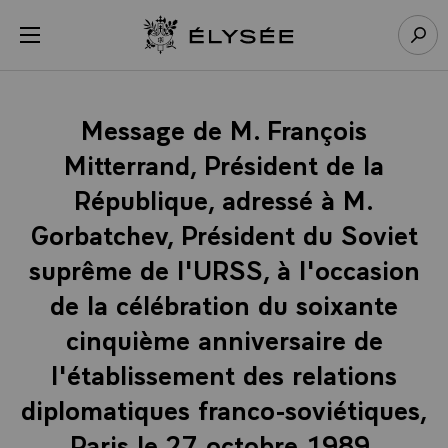
Panneau de gestion des cookies
menu
Retour à l’accueil Élysée
Rech
Message de M. François
Mitterrand, Président de la
République, adressé à M.
Gorbatchev, Président du Soviet
suprême de l'URSS, à l'occasion
de la célébration du soixante
cinquième anniversaire de
l'établissement des relations
diplomatiques franco-soviétiques,
Paris le 27 octobre 1989.