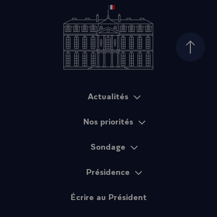
Haut d
Actualités
Plan du site
Nos priorités
Sondage
Présidence
Écrire au Président