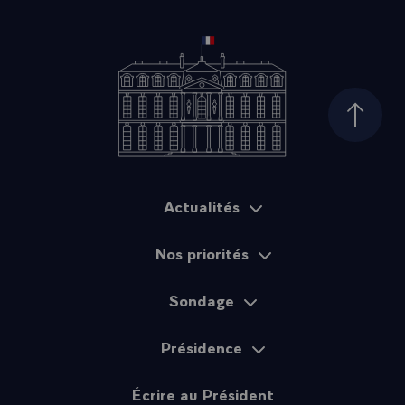
Haut d
Actualités
Plan du site
Nos priorités
Sondage
Présidence
Écrire au Président