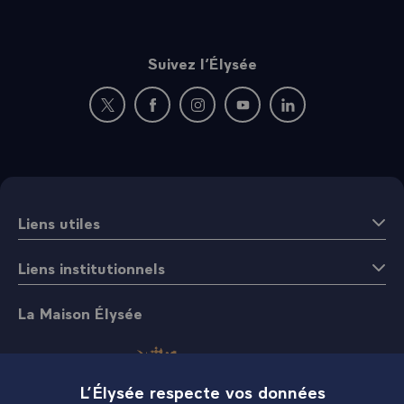
Suivez l’Élysée
Nouvelle fenêtre : rejoignez-nous sur Twitter
Nouvelle fenêtre : rejoignez-nous sur Fac
Nouvelle fenêtre : rejoignez-nous 
Nouvelle fenêtre : rejoigne
Nouvelle fenêtre : 
Liens utiles
Liens institutionnels
La Maison Élysée
L’Élysée respecte vos données