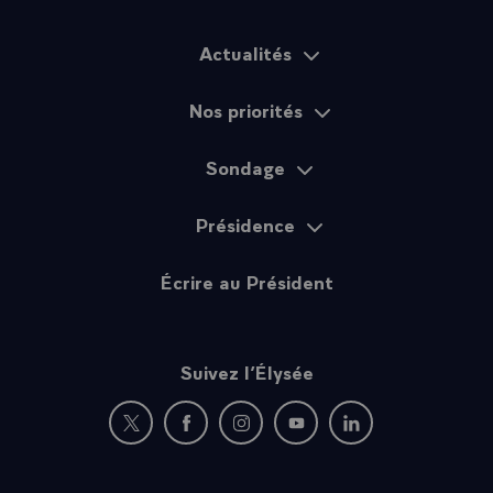
Actualités
Plan du site
Nos priorités
Sondage
Présidence
Écrire au Président
Suivez l’Élysée
Nouvelle fenêtre : rejoignez-nous sur Twitter
Nouvelle fenêtre : rejoignez-nous sur Fac
Nouvelle fenêtre : rejoignez-nous 
Nouvelle fenêtre : rejoigne
Nouvelle fenêtre : 