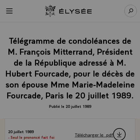
Panneau de gestion des cookies
menu
Retour à l’accueil Élysée
Rech
Télégramme de condoléances de
M. François Mitterrand, Président
de la République adressé à M.
Hubert Fourcade, pour le décès de
son épouse Mme Marie-Madeleine
Fourcade, Paris le 20 juillet 1989.
Publié le 20 juillet 1989
20 juillet 1989
Télécharger le .pdf
- Seul le prononcé fait foi