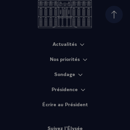
Haut d
Actualités
Plan du site
Nos priorités
Sondage
Présidence
Écrire au Président
Suivez l’Élysée