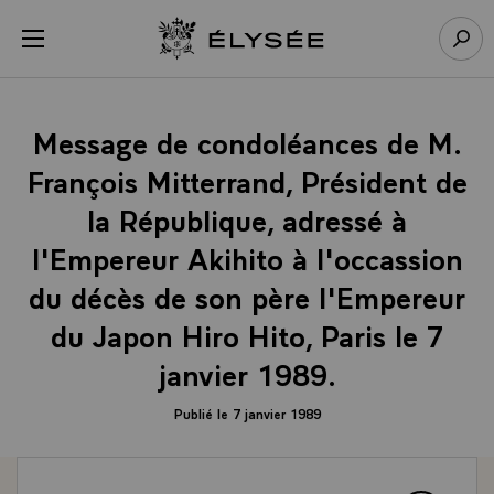
Panneau de gestion des cookies
menu
Retour à l’accueil Élysée
Rech
Message de condoléances de M.
François Mitterrand, Président de
la République, adressé à
l'Empereur Akihito à l'occassion
du décès de son père l'Empereur
du Japon Hiro Hito, Paris le 7
janvier 1989.
Publié le 7 janvier 1989