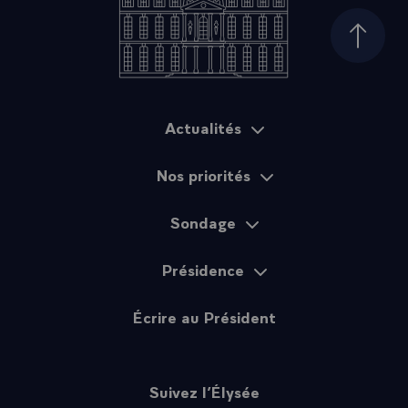
Haut d
Actualités
Plan du site
Nos priorités
Sondage
Présidence
Écrire au Président
Suivez l’Élysée