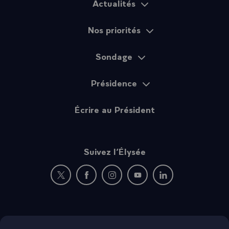
Actualités
Plan du site
Nos priorités
Sondage
Présidence
Écrire au Président
Suivez l’Élysée
Nouvelle fenêtre : rejoignez-nous sur Twitter
Nouvelle fenêtre : rejoignez-nous sur Fac
Nouvelle fenêtre : rejoignez-nous 
Nouvelle fenêtre : rejoigne
Nouvelle fenêtre : 