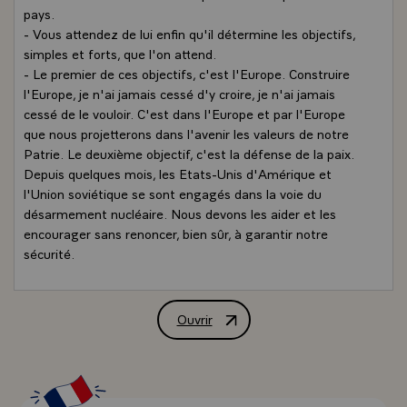
pays.
- Vous attendez de lui enfin qu'il détermine les objectifs,
simples et forts, que l'on attend.
- Le premier de ces objectifs, c'est l'Europe. Construire
l'Europe, je n'ai jamais cessé d'y croire, je n'ai jamais
cessé de le vouloir. C'est dans l'Europe et par l'Europe
que nous projetterons dans l'avenir les valeurs de notre
Patrie. Le deuxième objectif, c'est la défense de la paix.
Depuis quelques mois, les Etats-Unis d'Amérique et
l'Union soviétique se sont engagés dans la voie du
désarmement nucléaire. Nous devons les aider et les
encourager sans renoncer, bien sûr, à garantir notre
sécurité.
- Le troisième objectif de notre politique extérieure doit
être d'entraîner les grandes puissances industrielles,
celles qu'on appelle les pays riches, à réduire le fossé qui
Ouvrir
Intervention de M. François Mitterrand,
les sépare des pays pauvres.\
Et chez nous, qu'allons-nous faire, mes chers
compatriotes ? Il n'y a qu'un mot d'ordre : moderniser
nos entreprises et rendre notre industrie et notre