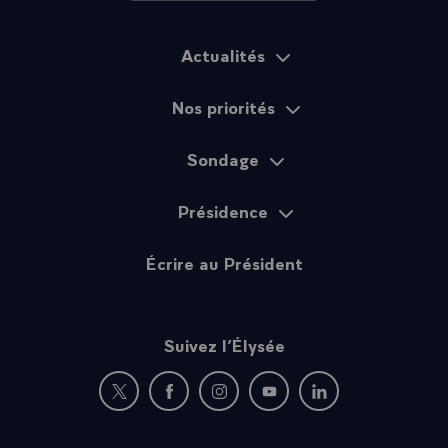
Actualités
Plan du site
Nos priorités
Sondage
Présidence
Écrire au Président
Suivez l’Élysée
Nouvelle fenêtre : rejoignez-nous sur Twitter
Nouvelle fenêtre : rejoignez-nous sur Fac
Nouvelle fenêtre : rejoignez-nous 
Nouvelle fenêtre : rejoigne
Nouvelle fenêtre : 