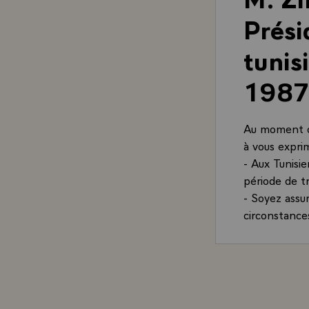
Prési
tunis
1987
Au moment où
à vous expri
- Aux Tunisie
période de tr
- Soyez assu
circonstances