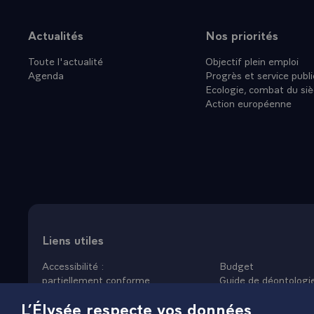
Actualités
Nos priorités
Plan du site
Toute l'actualité
Objectif plein emploi
Agenda
Progrès et service publi
Ecologie, combat du siè
Action européenne
Liens utiles
Accessibilité :
Budget
partiellement conforme
Guide de déontologi
Données personnelles
Nous rejoindre
L’Élysée respecte vos données
Mentions légales
Plan du site