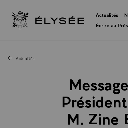
Panneau de gestion des cookies
Actualités
N
Retour à l’accueil Élysée
Écrire au Prés
Actualités
Message 
Président
M. Zine 