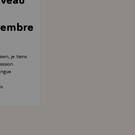
ovembre
ien, je tiens
ission.
longue
es
d, Président de la République, adressé à M. Zine El Abi