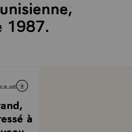
unisienne,
e 1987.
r le .pdf
rand,
ressé à
uveau