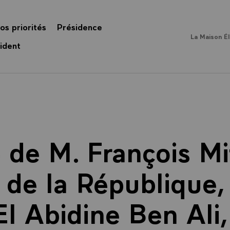
os priorités
Présidence
La Maison É
ident
de M. François Mi
 de la République,
El Abidine Ben Ali