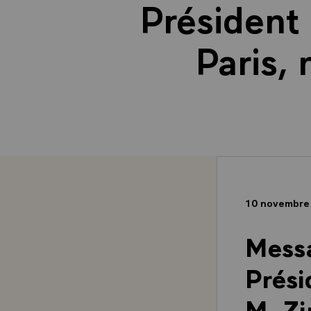
Président
Paris,
10 novembre
Messa
Prési
M. Zi