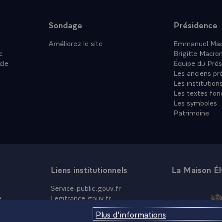
Sondage
Présidence
Améliorez le site
Emmanuel Mac
c
Brigitte Macro
cle
Équipe du Prés
Les anciens pr
Les institution
Les textes fon
Les symboles
Patrimoine
Liens institutionnels
La Maison É
Service-public.gouv.fr
e
Legifrance.gouv.fr
Info.gouv.fr
Plus d'informations
Data.gouv.fr