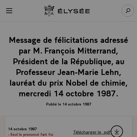
Panneau de gestion des cookies
menu
Retour à l’accueil Élysée
Rech
Message de félicitations adressé
par M. François Mitterrand,
Président de la République, au
Professeur Jean-Marie Lehn,
lauréat du prix Nobel de chimie,
mercredi 14 octobre 1987.
Publié le 14 octobre 1987
14 octobre 1987
Télécharger le .pdf
- Seul le prononcé fait foi