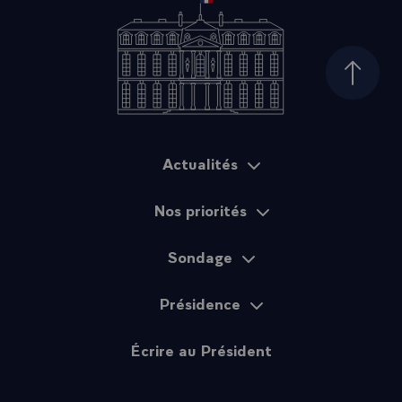
Haut d
Actualités
Plan du site
Nos priorités
Sondage
Présidence
Écrire au Président