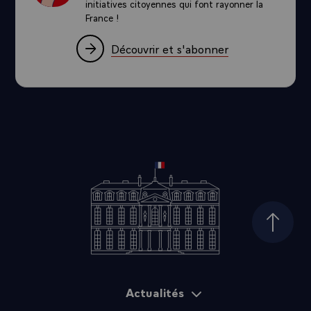
initiatives citoyennes qui font rayonner la
France !
Découvrir et s'abonner
Haut d
Actualités
Plan du site