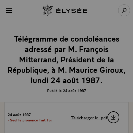
Panneau de gestion des cookies
menu
Retour à l’accueil Élysée
Rech
Télégramme de condoléances
adressé par M. François
Mitterrand, Président de la
République, à M. Maurice Giroux,
lundi 24 août 1987.
Publié le 24 août 1987
24 août 1987
Télécharger le .pdf
- Seul le prononcé fait foi