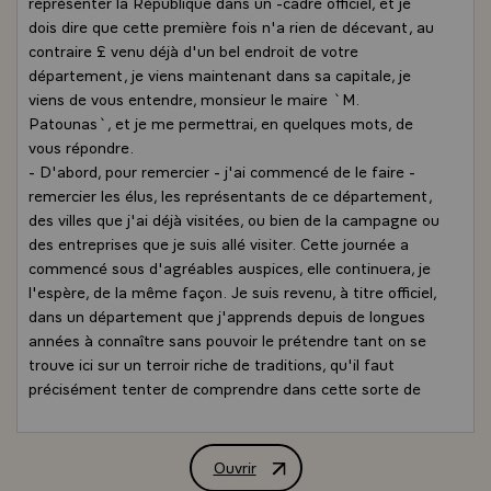
représenter la République dans un -cadre officiel, et je
dois dire que cette première fois n'a rien de décevant, au
contraire £ venu déjà d'un bel endroit de votre
département, je viens maintenant dans sa capitale, je
viens de vous entendre, monsieur le maire `M.
Patounas`, et je me permettrai, en quelques mots, de
vous répondre.
- D'abord, pour remercier - j'ai commencé de le faire -
remercier les élus, les représentants de ce département,
des villes que j'ai déjà visitées, ou bien de la campagne ou
des entreprises que je suis allé visiter. Cette journée a
commencé sous d'agréables auspices, elle continuera, je
l'espère, de la même façon. Je suis revenu, à titre officiel,
dans un département que j'apprends depuis de longues
années à connaître sans pouvoir le prétendre tant on se
trouve ici sur un terroir riche de traditions, qu'il faut
précisément tenter de comprendre dans cette sorte de
contradiction qui peut n'être qu'un élément d'une
prochaine synthèse entre sa réalité permanente et
profonde, rurale, pastorale, autour des exploitations
Ouvrir
Allocution de M. François Mitterrand, P
agricoles et sa modernité, par quelques-unes de ses villes