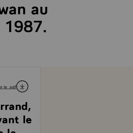
ewan au
i 1987.
r le .pdf
rrand,
vant le
s la