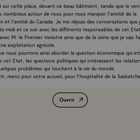
t sur cette place, devant ce beau bâtiment, tandis que le vent
s nombreux autour de nous pour nous marquer l'amitié de la
 et l'amitié du Canada. Je me réjouis des conversations que j
ès-midi et ce soir avec les différents responsables de cet Etat
c M. le Premier ministre ainsi que de la visite que je vais fai
ne exploitation agricole.
ue nous pourrons ainsi aborder la question économique qui int
 cet Etat, les questions politiques qui intéressent les relatio
quelques problèmes qui touchent à la vie du monde.
t, merci pour votre accueil, pour l'hospitalité de la Saskatc
ut ce que je sais de vous et qui nous permettra, de retour en
èle souvenir, merci.\
Ouvrir
Allocution de M. François Mitter