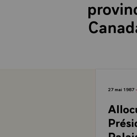
provin
Canada
27 mai 1987
Alloc
Prési
Palai