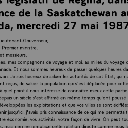
nce de la Saskatchewan a
da, mercredi 27 mai 1987
Lieutenant-Gouverneur,
e Premier ministre,
t messieurs,
s, mes compagnons de voyage et moi, au milieu du voyage q
anada. Et nous sommes heureux de passer quelques heures da
an. Je suis heureux de saluer les autorités de cet Etat, qui n
nt reçus, de saluer la population qui s'est déplacée pour cett
s à quel point il nous intéresse de connaître mieux cette parti
 depuis un siècle s'est affirmé en même temps qu'ont poussé l
éveloppées les exploitations et que vos villes se sont édifiée
nir jusqu'ici, j'avais pris connaissance de ce qui me permettait
tre économie, vos activités, votre façon de vivre. On peut t
es, mais rien ne remplace cette relation directe comme nous l