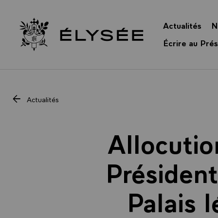
Panneau de gestion des cookies
Actualités
N
Retour à l’accueil Élysée
Écrire au Prés
Actualités
Allocutio
Président
Palais l