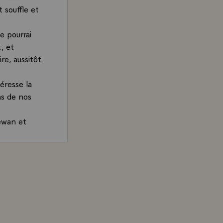
 souffle et
e pourrai
, et
re, aussitôt
éresse la
ns de nos
hewan et
 France, d'en
rand, Président de la République, devant le Palais législ