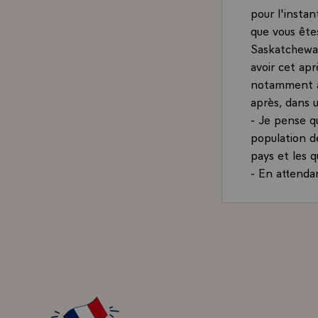
pour l'instan
que vous ête
Saskatchewan
avoir cet apr
notamment ave
après, dans u
- Je pense q
population de
pays et les 
- En attendan
merci pour to
garder un fid