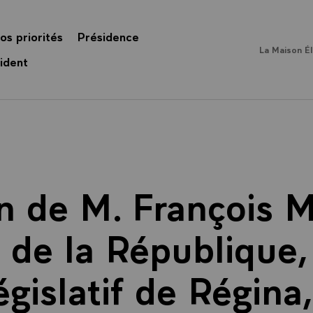
os priorités
Présidence
La Maison É
ident
n de M. François M
 de la République,
égislatif de Régina