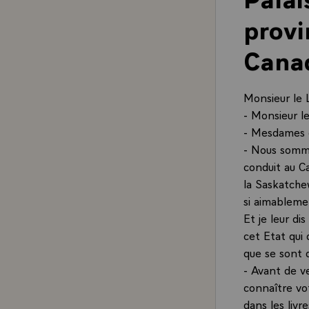
provi
Cana
Monsieur le 
- Monsieur l
- Mesdames e
- Nous somme
conduit au C
la Saskatchew
si aimableme
Et je leur di
cet Etat qui
que se sont d
- Avant de ve
connaître vo
dans les livr