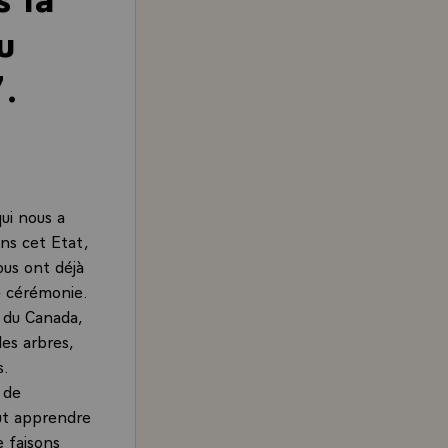
u
.
ui nous a
ns cet Etat,
ous ont déjà
e cérémonie.
e du Canada,
es arbres,
s.
 de
out apprendre
e faisons