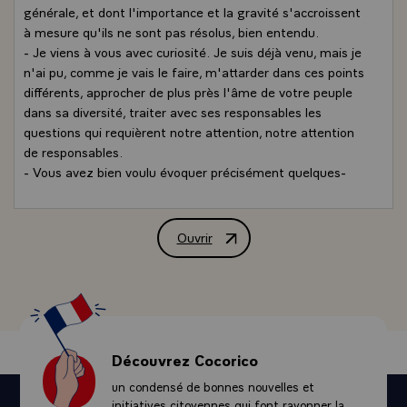
générale, et dont l'importance et la gravité s'accroissent
à mesure qu'ils ne sont pas résolus, bien entendu.
- Je viens à vous avec curiosité. Je suis déjà venu, mais je
n'ai pu, comme je vais le faire, m'attarder dans ces points
différents, approcher de plus près l'âme de votre peuple
dans sa diversité, traiter avec ses responsables les
questions qui requièrent notre attention, notre attention
de responsables.
- Vous avez bien voulu évoquer précisément quelques-
unes de ces questions : j'en traiterai tout le long de cette
visite et dès cet après-midi, ici, à Ottawa. J'aurai de
multiples occasions au cours des rencontres qui me sont
Ouvrir
Allocution de M. François Mitterrand, P
proposées et je m'en réjouis, d'aller au fond, autant qu'il
est possible, des questions qui nous sollicitent. Vous les
avez abordées, madame le Gouverneur général, avec la
chaleur du coeur et la clarté de l'esprit. Je salue votre
rôle éminent et je vous remercie de l'hospitalité dont
vous vous faites l'interprète.
Découvrez Cocorico
- Cette journée sera pour moi qui viens de l'Est - si je puis
un condensé de bonnes nouvelles et
dire - assez chargée. Je pourrais comme cela, en l'espace
initiatives citoyennes qui font rayonner la