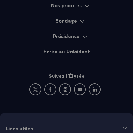
Nos priorités
Sondage
Présidence
Écrire au Président
Suivez l’Élysée
Nouvelle fenêtre : rejoignez-nous sur Twitter
Nouvelle fenêtre : rejoignez-nous sur Fac
Nouvelle fenêtre : rejoignez-nous 
Nouvelle fenêtre : rejoigne
Nouvelle fenêtre : 
Liens utiles