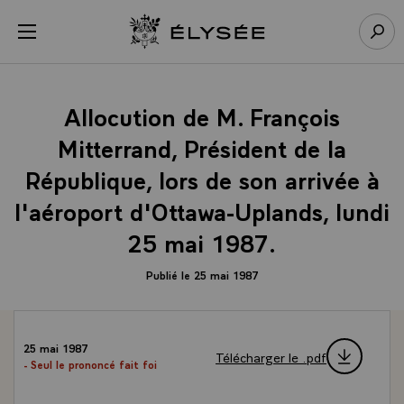
Panneau de gestion des cookies
menu
Retour à l’accueil Élysée
Rech
Allocution de M. François
Mitterrand, Président de la
République, lors de son arrivée à
l'aéroport d'Ottawa-Uplands, lundi
25 mai 1987.
Publié le 25 mai 1987
25 mai 1987
Télécharger le .pdf
- Seul le prononcé fait foi