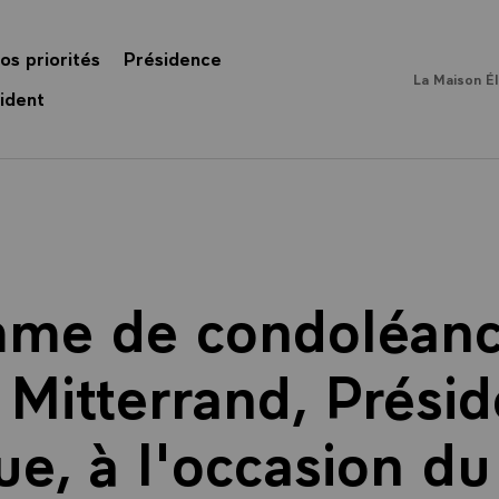
os priorités
Présidence
La Maison É
ident
mme de condoléanc
 Mitterrand, Présid
e, à l'occasion d