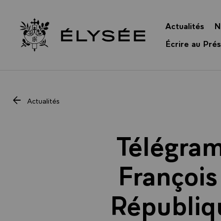
Panneau de gestion des cookies
Actualités
N
Retour à l’accueil Élysée
Écrire au Prés
Actualités
Télégra
François
Républiqu