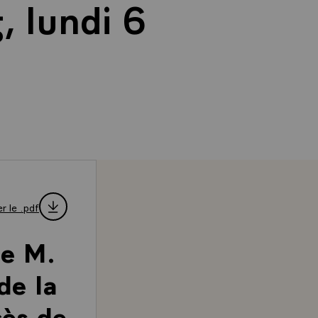
 lundi 6
r le .pdf
e M.
de la
cès de