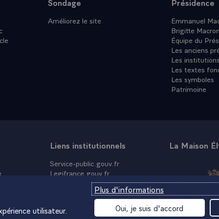
Sondage
Présidence
Améliorez le site
Emmanuel Mac
c
Brigitte Macro
cle
Équipe du Prés
Les anciens pr
Les institution
Les textes fon
Les symboles
Patrimoine
Liens institutionnels
La Maison É
Service-public.gouv.fr
e
Legifrance.gouv.fr
Info.gouv.fr
Plus d'informations
Data.gouv.fr
France.fr
Oui, je suis d'accord
périence utilisateur.