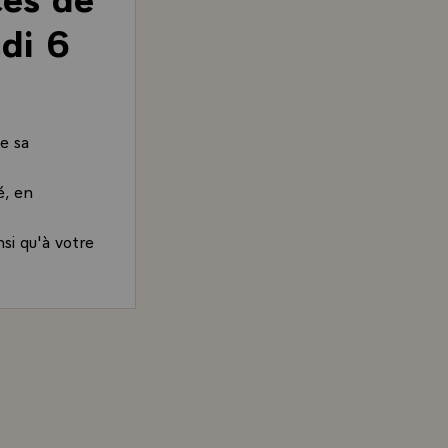
di 6
e sa
é, en
si qu'à votre
. François Mitterrand, Président de la République, à l'