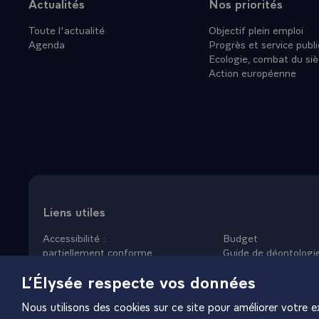
Actualités
Nos priorités
Plan du site
Toute l'actualité
Objectif plein emploi
Agenda
Progrès et service publi
Ecologie, combat du siè
Action européenne
Liens utiles
Accessibilité :
Budget
partiellement conforme
Guide de déontologi
Données personnelles
Nous rejoindre
L’Élysée respecte vos données
Mentions légales
Plan du site
Gestion des cookies
Nous utilisons des cookies sur ce site pour améliorer votre ex