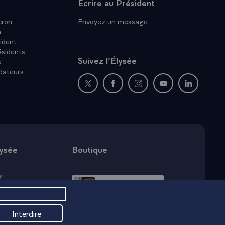
Écrire au Président
ron
Envoyez un message
n
ident
ésidents
Suivez l’Élysée
s
dateurs
Nouvelle fenêtre : rejoignez-nous sur Twit
Nouvelle fenêtre : rejoignez-nous
Nouvelle fenêtre : rejoig
Nouvelle fenêtre :
Nouvelle fe
lysée
Boutique
Interdire