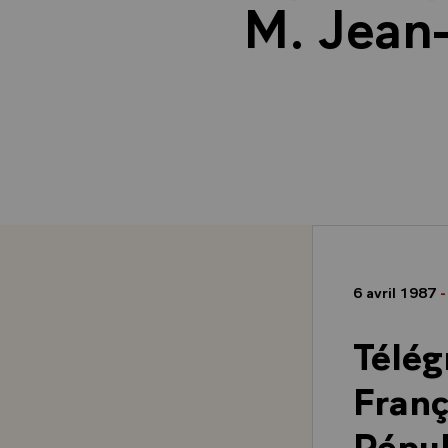
M. Jean
6 avril 1987
-
Télé
Franç
Répub