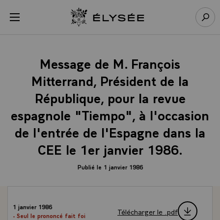
Panneau de gestion des cookies
menu
Retour à l’accueil Élysée
Rech
Message de M. François
Mitterrand, Président de la
République, pour la revue
espagnole "Tiempo", à l'occasion
de l'entrée de l'Espagne dans la
CEE le 1er janvier 1986.
Publié le 1 janvier 1986
1 janvier 1986
Télécharger le .pdf
- Seul le prononcé fait foi