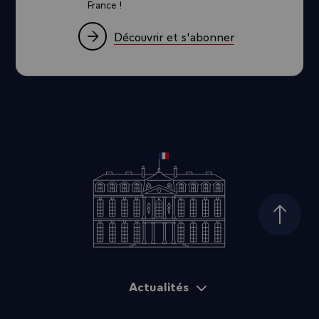
France !
Découvrir et s'abonner
Haut d
Actualités
Plan du site