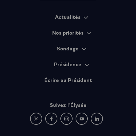
Actualités
Plan du site
Nos priorités
Sondage
Présidence
Écrire au Président
Suivez l’Élysée
Nouvelle fenêtre : rejoignez-nous sur Twitter
Nouvelle fenêtre : rejoignez-nous sur Fac
Nouvelle fenêtre : rejoignez-nous 
Nouvelle fenêtre : rejoigne
Nouvelle fenêtre : 