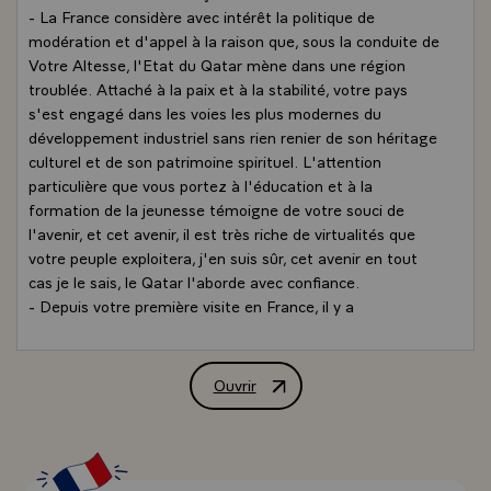
- La France considère avec intérêt la politique de
modération et d'appel à la raison que, sous la conduite de
Votre Altesse, l'Etat du Qatar mène dans une région
troublée. Attaché à la paix et à la stabilité, votre pays
s'est engagé dans les voies les plus modernes du
développement industriel sans rien renier de son héritage
culturel et de son patrimoine spirituel. L'attention
particulière que vous portez à l'éducation et à la
formation de la jeunesse témoigne de votre souci de
l'avenir, et cet avenir, il est très riche de virtualités que
votre peuple exploitera, j'en suis sûr, cet avenir en tout
cas je le sais, le Qatar l'aborde avec confiance.
- Depuis votre première visite en France, il y a
exactement dix ans, des relations de qualité se sont
établies entre nos deux pays qui n'ont cessé de s'enrichir
et de se développer.
Ouvrir
Allocution de M. François Mitterrand, P
- Votre présence, en ce jour, atteste une nouvelle fois la
solidité des liens qui se sont noués entre nous.
- Au moment où je vous accueille, sur le sol de la France,
je tiens à vous assurer du concours de mon pays, que ce